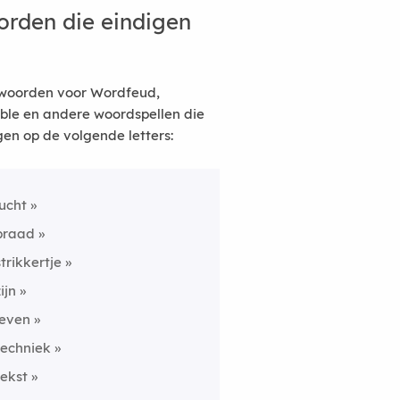
rden die eindigen
woorden voor Wordfeud,
ble en andere woordspellen die
gen op de volgende letters:
lucht
braad
strikkertje
ijn
leven
techniek
tekst