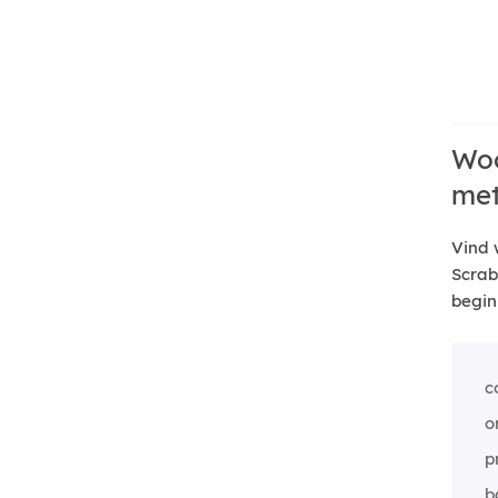
Woo
me
Vind 
Scrab
begin
c
o
p
b