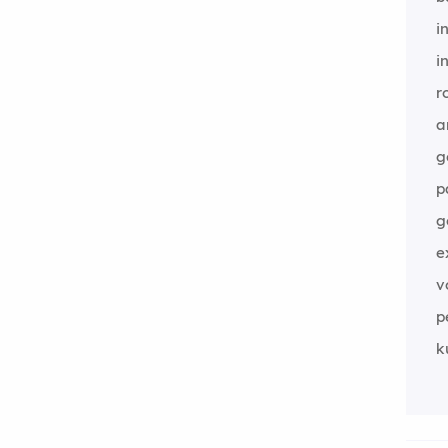
i
i
r
a
g
p
g
e
v
p
k