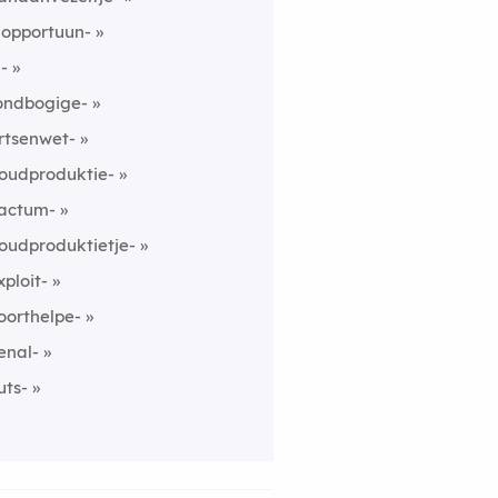
nopportuun-
n-
ondbogige-
rtsenwet-
oudproduktie-
actum-
oudproduktietje-
xploit-
oorthelpe-
enal-
uts-