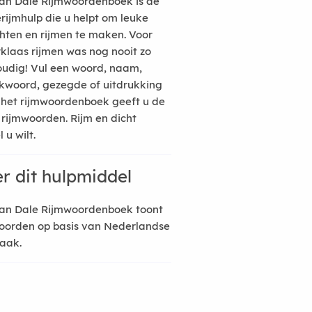
an Dale Rijmwoordenboek is de
erijmhulp die u helpt om leuke
hten en rijmen te maken. Voor
rklaas rijmen was nog nooit zo
udig! Vul een woord, naam,
kwoord, gezegde of uitdrukking
n het rijmwoordenboek geeft u de
 rijmwoorden. Rijm en dicht
 u wilt.
r dit hulpmiddel
an Dale Rijmwoordenboek toont
oorden op basis van Nederlandse
raak.