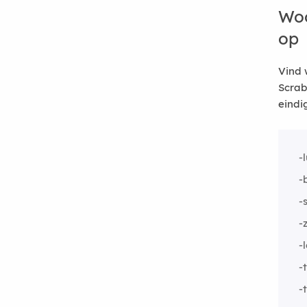
Woo
op
Vind 
Scrab
eindi
-
-
-
-z
-
-
-