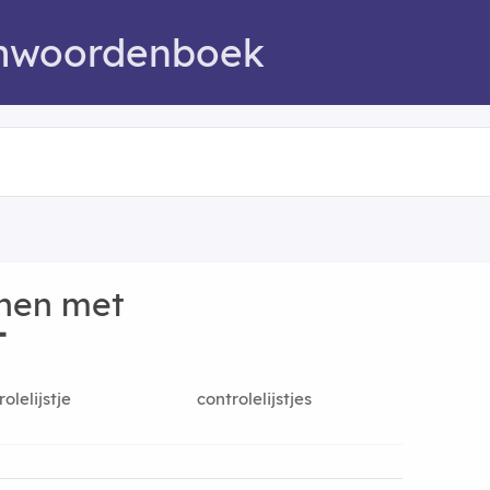
mwoordenboek
nen met
T
olelijstje
controlelijstjes