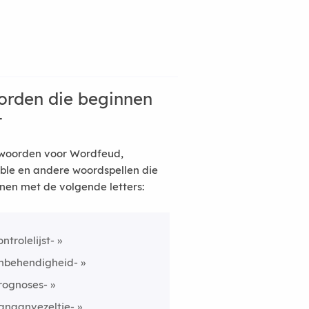
rden die beginnen
t
woorden voor Wordfeud,
ble en andere woordspellen die
nen met de volgende letters:
ontrolelijst-
nbehendigheid-
rognoses-
anaanvezeltje-