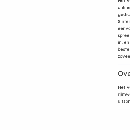
Het V
onlin
gedic
Sinte
eenvo
spree
in, e
beste
zoveel
Ove
Het V
rijmw
uitsp