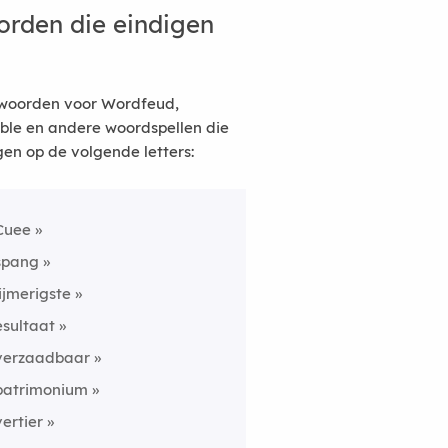
rden die eindigen
woorden voor Wordfeud,
ble en andere woordspellen die
gen op de volgende letters:
Cuee
spang
lijmerigste
esultaat
verzaadbaar
patrimonium
vertier