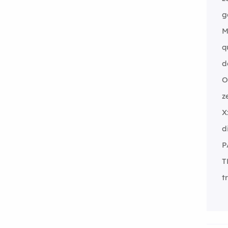
g
M
q
d
O
z
X
d
P
T
t