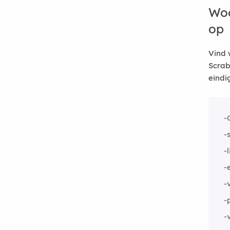
Woo
op
Vind 
Scrab
eindi
-
-
-
-
-
-
-