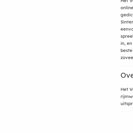
Het V
onlin
gedic
Sinte
eenvo
spree
in, e
beste
zoveel
Ove
Het V
rijmw
uitsp