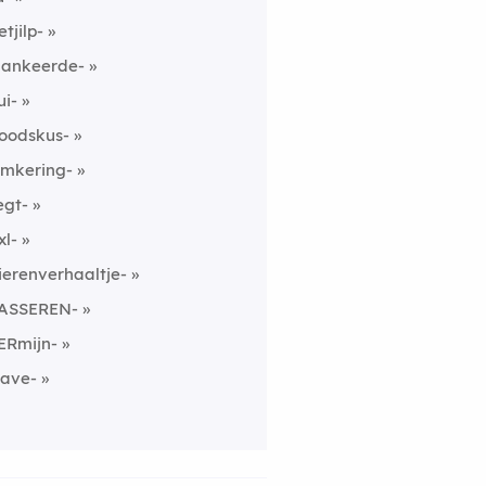
etjilp-
ankeerde-
ui-
oodskus-
mkering-
egt-
xl-
ierenverhaaltje-
ASSEREN-
ERmijn-
rave-