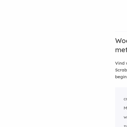
Woo
me
Vind 
Scrab
begin
c
M
w
z