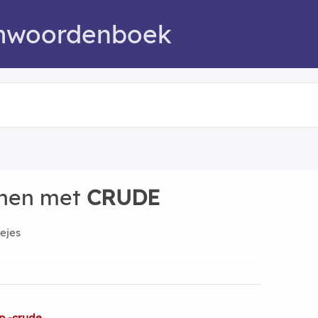
mwoordenboek
nnen met
CRUDE
ejes
p -crude