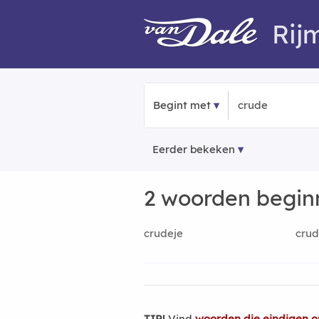
Rij
Begint met
Eerder bekeken
2 woorden begi
crudeje
crud
TIP!
Vind
woorden die eindigen o