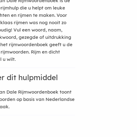
an Dale Rijmwoordenboek is de
erijmhulp die u helpt om leuke
hten en rijmen te maken. Voor
rklaas rijmen was nog nooit zo
udig! Vul een woord, naam,
kwoord, gezegde of uitdrukking
n het rijmwoordenboek geeft u de
 rijmwoorden. Rijm en dicht
 u wilt.
r dit hulpmiddel
an Dale Rijmwoordenboek toont
oorden op basis van Nederlandse
raak.