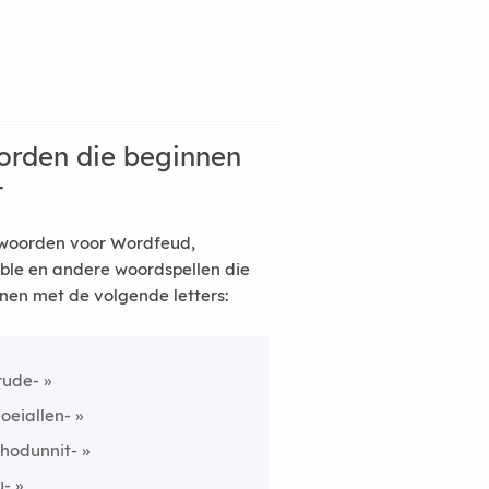
rden die beginnen
t
woorden voor Wordfeud,
ble en andere woordspellen die
nen met de volgende letters:
rude-
oeiallen-
hodunnit-
u-