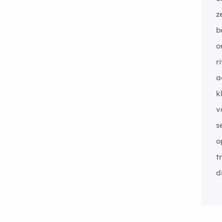
z
b
o
r
a
k
v
s
o
t
d