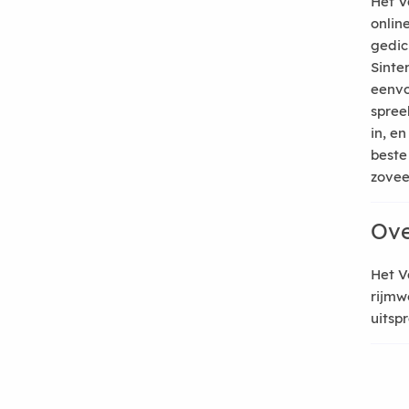
Het V
onlin
gedic
Sinte
eenvo
spree
in, e
beste
zoveel
Ove
Het V
rijmw
uitsp