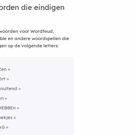
rden die eindigen
woorden voor Wordfeud,
ble en andere woordspellen die
gen op de volgende letters:
Zen
Ort
snuitend
en
HEBBEn
oekjes
AG