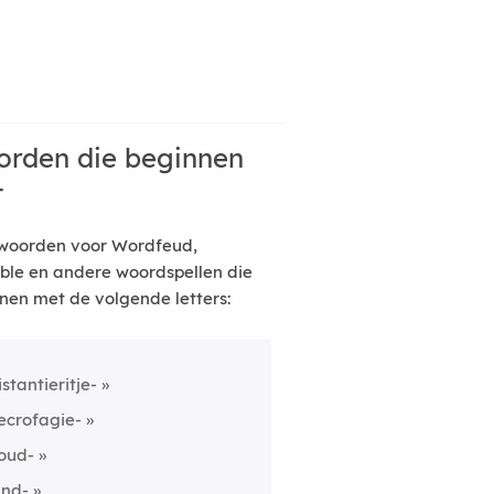
rden die beginnen
t
woorden voor Wordfeud,
ble en andere woordspellen die
nen met de volgende letters:
istantieritje-
ecrofagie-
oud-
ind-