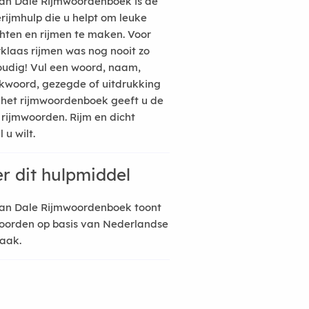
an Dale Rijmwoordenboek is de
erijmhulp die u helpt om leuke
hten en rijmen te maken. Voor
rklaas rijmen was nog nooit zo
udig! Vul een woord, naam,
kwoord, gezegde of uitdrukking
n het rijmwoordenboek geeft u de
 rijmwoorden. Rijm en dicht
 u wilt.
r dit hulpmiddel
an Dale Rijmwoordenboek toont
oorden op basis van Nederlandse
raak.