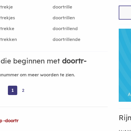
trekje
doortrille
trekjes
doortrillen
trekke
doortrillend
trekken
doortrillende
die beginnen met
doortr-
nanummer om meer woorden te zien.
1
2
Rij
p -doortr