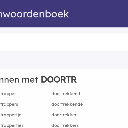
mwoordenboek
innen met
DOORTR
trapper
doortrekkend
trappers
doortrekkende
trappertje
doortrekker
trappertjes
doortrekkers