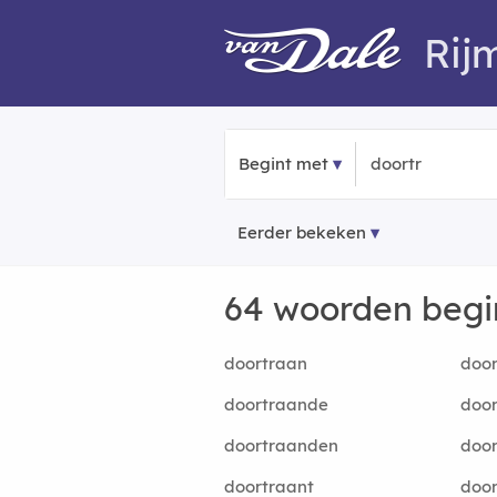
Rij
Begint met
Eerder bekeken
64 woorden beg
doortraan
door
doortraande
door
doortraanden
door
doortraant
door