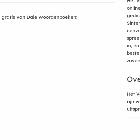
Het V
onlin
gedic
 gratis Van Dale Woordenboeken:
Sinte
eenvo
spree
in, e
beste
zoveel
Ove
Het V
rijmw
uitsp