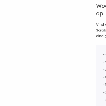
Woo
op
Vind 
Scrab
eindi
-
-
-
-
-
-
-