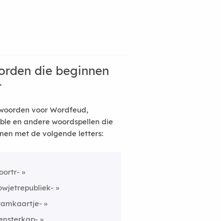
rden die beginnen
t
woorden voor Wordfeud,
ble en andere woordspellen die
nen met de volgende letters:
oortr-
owjetrepubliek-
tamkaartje-
ensterkap-