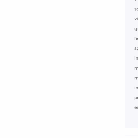
s
v
g
h
s
i
m
m
i
p
e