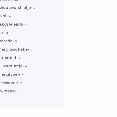
chaduwarchiefje-
ival-
ekasteleind-
ex-
ponsde-
nterglaciatietje-
atbrand-
ijnstatuutje-
ntercitynet-
oeshavertje-
iwittend-