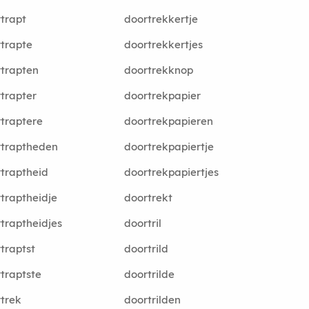
trapt
doortrekkertje
trapte
doortrekkertjes
trapten
doortrekknop
trapter
doortrekpapier
traptere
doortrekpapieren
rtraptheden
doortrekpapiertje
traptheid
doortrekpapiertjes
traptheidje
doortrekt
traptheidjes
doortril
traptst
doortrild
traptste
doortrilde
trek
doortrilden