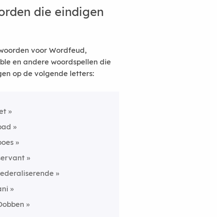
rden die eindigen
woorden voor Wordfeud,
ble en andere woordspellen die
gen op de volgende letters:
let
pad
poes
servant
federaliserende
ani
Dobben