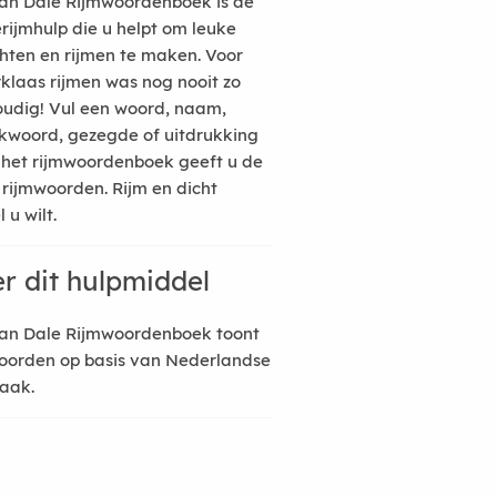
an Dale Rijmwoordenboek is de
erijmhulp die u helpt om leuke
hten en rijmen te maken. Voor
rklaas rijmen was nog nooit zo
udig! Vul een woord, naam,
kwoord, gezegde of uitdrukking
n het rijmwoordenboek geeft u de
 rijmwoorden. Rijm en dicht
 u wilt.
r dit hulpmiddel
an Dale Rijmwoordenboek toont
oorden op basis van Nederlandse
raak.