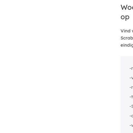
Woo
op
Vind 
Scrab
eindi
-
-
-
-
-
-
-