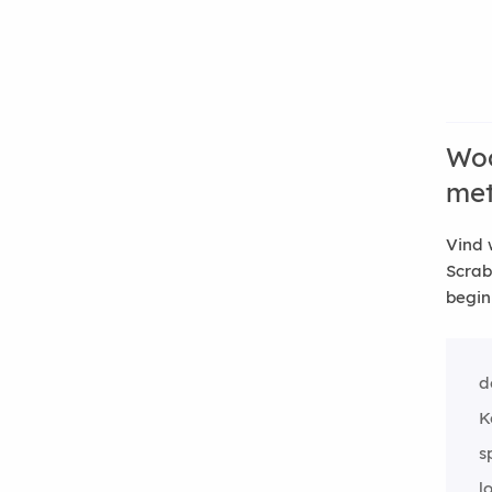
Woo
me
Vind 
Scrab
begin
d
K
s
l