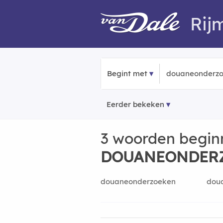
Rij
Begint met
Eerder bekeken
3 woorden begin
DOUANEONDER
douaneonderzoeken
dou