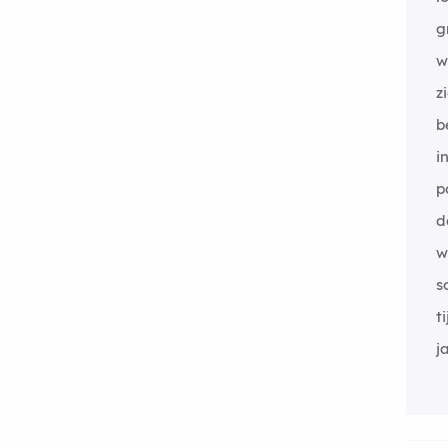
g
w
z
b
i
p
d
w
s
t
j