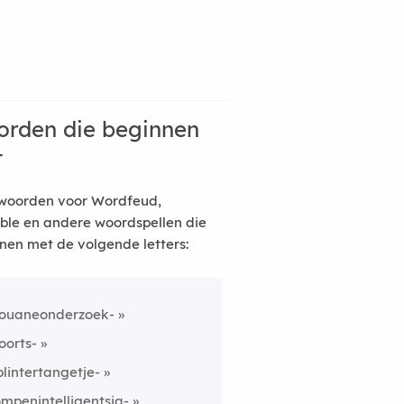
rden die beginnen
t
woorden voor Wordfeud,
ble en andere woordspellen die
nen met de volgende letters:
ouaneonderzoek-
oorts-
plintertangetje-
ompenintelligentsia-