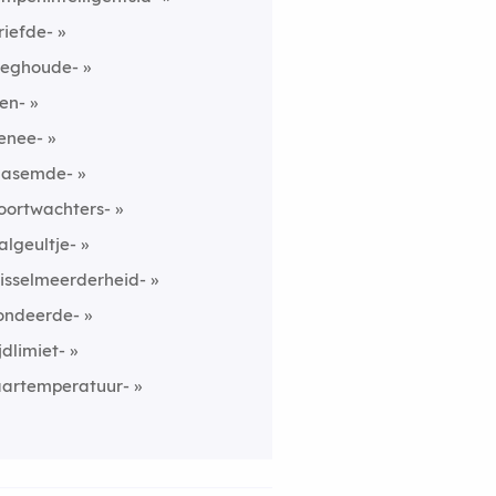
riefde-
eghoude-
ien-
enee-
nasemde-
oortwachters-
algeultje-
isselmeerderheid-
ondeerde-
ijdlimiet-
aartemperatuur-