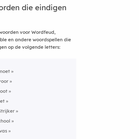
rden die eindigen
woorden voor Wordfeud,
ble en andere woordspellen die
gen op de volgende letters:
moet
voor
root
tet
Strijker
chool
was