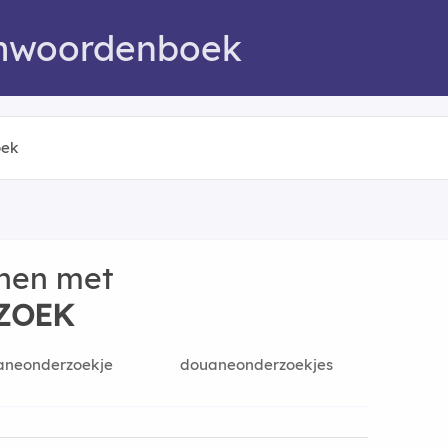
mwoordenboek
nen met
ZOEK
aneonderzoekje
douaneonderzoekjes