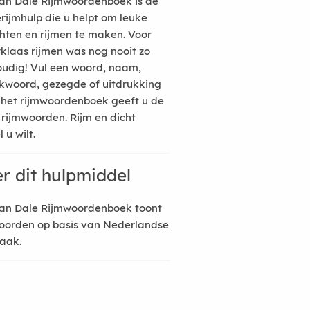
an Dale Rijmwoordenboek is de
erijmhulp die u helpt om leuke
hten en rijmen te maken. Voor
rklaas rijmen was nog nooit zo
udig! Vul een woord, naam,
kwoord, gezegde of uitdrukking
n het rijmwoordenboek geeft u de
 rijmwoorden. Rijm en dicht
 u wilt.
r dit hulpmiddel
an Dale Rijmwoordenboek toont
oorden op basis van Nederlandse
raak.