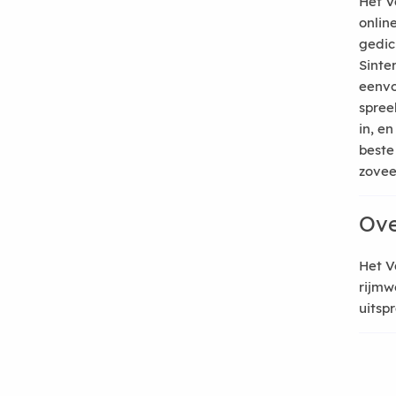
Het V
onlin
gedic
Sinte
eenvo
spree
in, e
beste
zoveel
Ove
Het V
rijmw
uitsp