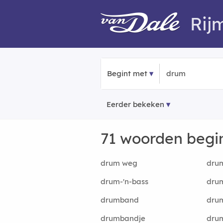
Rij
Begint met
Eerder bekeken
71 woorden beg
drum weg
dru
drum-'n-bass
dru
drumband
dru
drumbandje
dru