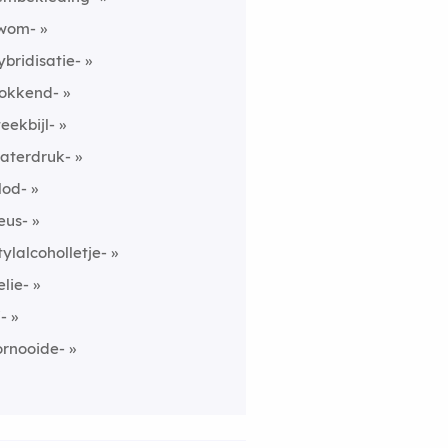
wom-
ybridisatie-
lokkend-
teekbijl-
aterdruk-
lod-
eus-
tylalcoholletje-
elie-
i-
ornooide-