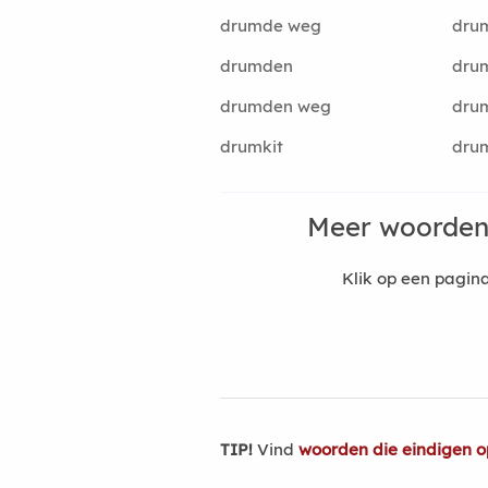
drumde weg
dru
drumden
dru
drumden weg
dru
drumkit
dru
Meer woorden
Klik op een pagi
TIP!
Vind
woorden die eindigen 