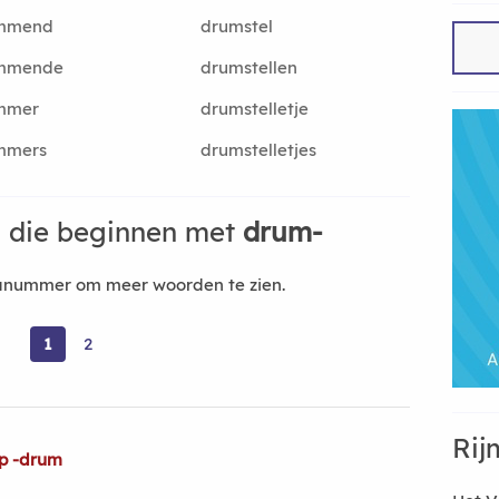
mmend
drumstel
mmende
drumstellen
mmer
drumstelletje
mmers
drumstelletjes
 die beginnen met
drum-
nanummer om meer woorden te zien.
1
2
Rij
op -drum