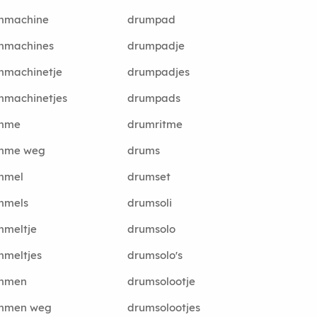
mmachine
drumpad
mmachines
drumpadje
mmachinetje
drumpadjes
mmachinetjes
drumpads
mme
drumritme
mme weg
drums
mmel
drumset
mmels
drumsoli
mmeltje
drumsolo
mmeltjes
drumsolo's
mmen
drumsolootje
mmen weg
drumsolootjes