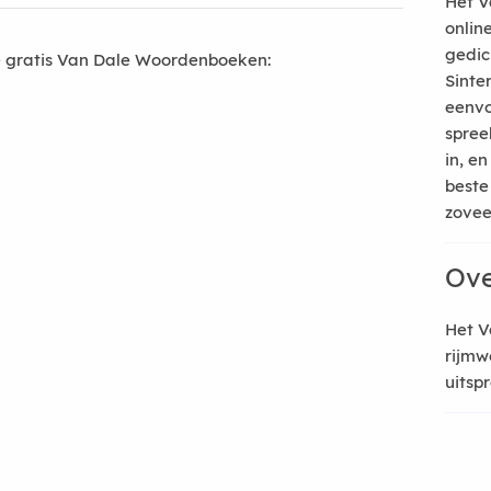
Het V
onlin
gedic
 gratis Van Dale Woordenboeken:
Sinte
eenvo
spree
in, e
beste
zoveel
Ove
Het V
rijmw
uitsp