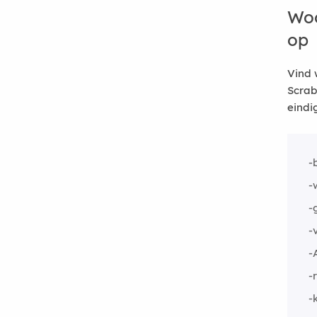
Woo
op
Vind 
Scrab
eindi
-
-
-
-
-
-
-