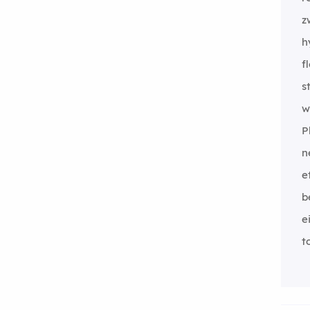
z
h
f
s
w
P
n
e
b
e
t