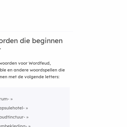
rden die beginnen
t
woorden voor Wordfeud,
ble en andere woordspellen die
nen met de volgende letters:
rum-
apsulehotel-
oudtinctuur-
embekleding-