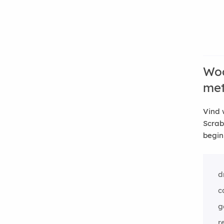
Woo
me
Vind 
Scrab
begin
d
c
g
r