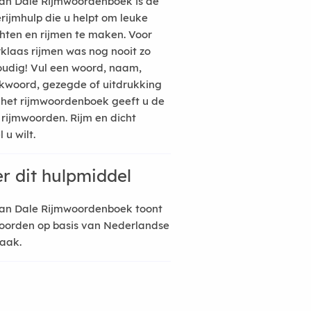
an Dale Rijmwoordenboek is de
erijmhulp die u helpt om leuke
hten en rijmen te maken. Voor
rklaas rijmen was nog nooit zo
udig! Vul een woord, naam,
kwoord, gezegde of uitdrukking
n het rijmwoordenboek geeft u de
 rijmwoorden. Rijm en dicht
 u wilt.
r dit hulpmiddel
an Dale Rijmwoordenboek toont
oorden op basis van Nederlandse
raak.