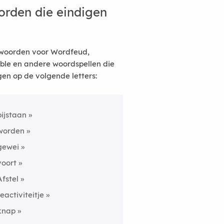
rden die eindigen
woorden voor Wordfeud,
ble en andere woordspellen die
gen op de volgende letters:
bijstaan
worden
gewei
voort
Afstel
reactiviteitje
knap