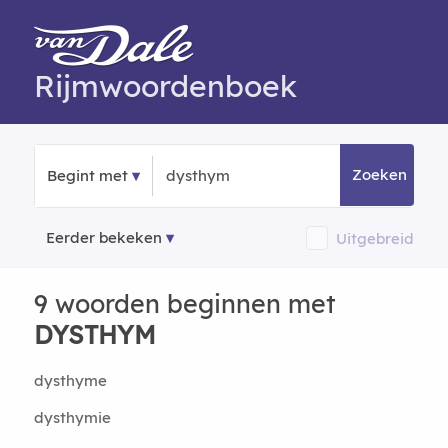
Rijmwoordenboek
Zoeken
Begint met
Eerder bekeken
Uitgebreid
9 woorden beginnen met
DYSTHYM
dysthyme
dysthymie