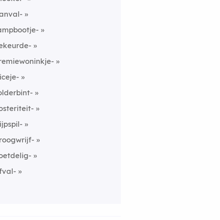
anval-
ampbootje-
ekeurde-
remiewoninkje-
liceje-
olderbint-
osteriteit-
ijpspil-
roogwrijf-
oetdelig-
fval-