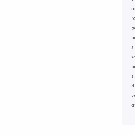
a
r
b
p
s
z
p
sl
d
v
a