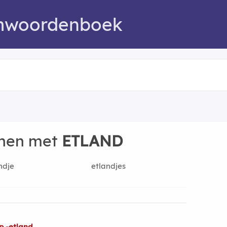
mwoordenboek
nnen met
ETLAND
ndje
etlandjes
p -etland