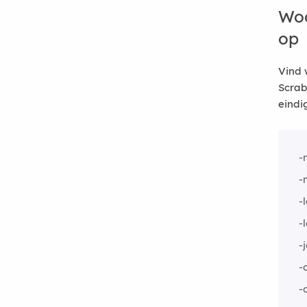
Woo
op
Vind 
Scrab
eindi
-
-
-
-
-
-
-