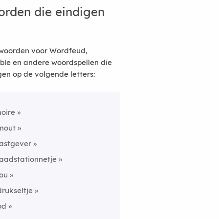
rden die eindigen
woorden voor Wordfeud,
ble en andere woordspellen die
gen op de volgende letters:
noire
mout
lastgever
laadstationnetje
jou
drukseltje
od