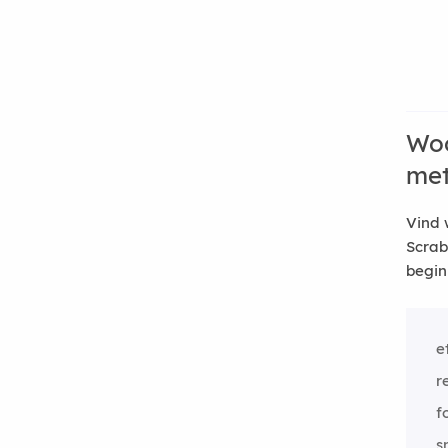
Woo
me
Vind 
Scrab
begin
e
r
f
s