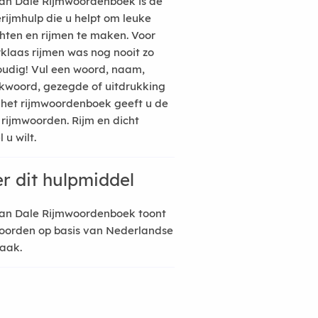
an Dale Rijmwoordenboek is de
erijmhulp die u helpt om leuke
hten en rijmen te maken. Voor
rklaas rijmen was nog nooit zo
udig! Vul een woord, naam,
kwoord, gezegde of uitdrukking
n het rijmwoordenboek geeft u de
 rijmwoorden. Rijm en dicht
 u wilt.
r dit hulpmiddel
an Dale Rijmwoordenboek toont
oorden op basis van Nederlandse
raak.