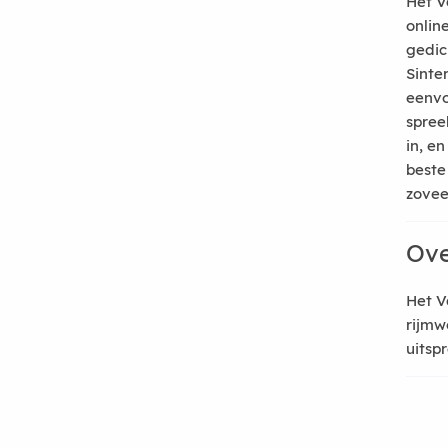
Het V
onlin
gedic
Sinte
eenvo
spree
in, e
beste
zoveel
Ove
Het V
rijmw
uitsp