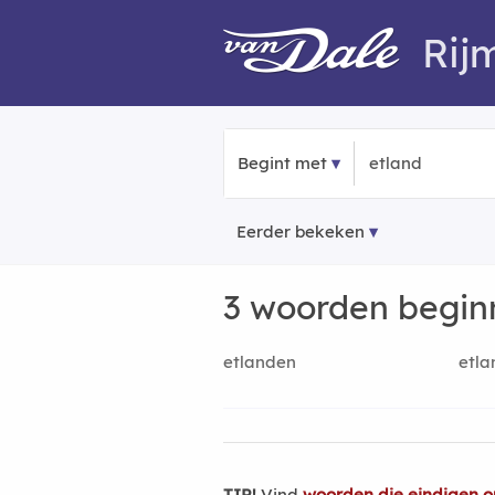
Rij
Begint met
Eerder bekeken
3 woorden begi
etlanden
etla
TIP!
Vind
woorden die eindigen o