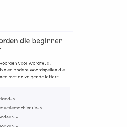
rden die beginnen
t
woorden voor Wordfeud,
ble en andere woordspellen die
nen met de volgende letters:
tland-
eductiemachientje-
ondeer-
nooker-