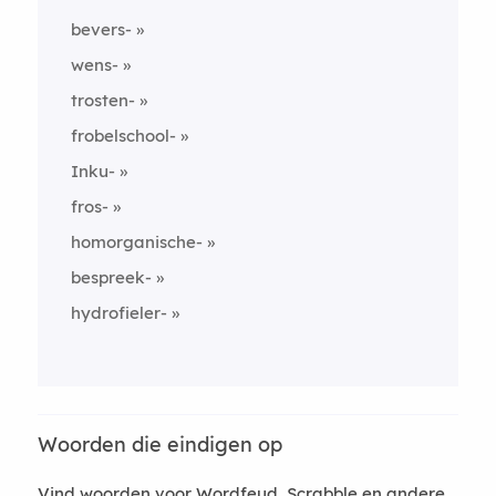
bevers-
wens-
trosten-
frobelschool-
Inku-
fros-
homorganische-
bespreek-
hydrofieler-
Woorden die eindigen op
Vind woorden voor Wordfeud, Scrabble en andere