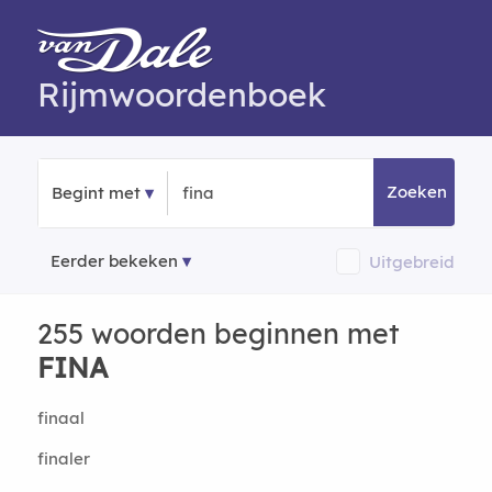
Rijmwoordenboek
Zoeken
Begint met
Eerder bekeken
Uitgebreid
255 woorden beginnen met
FINA
finaal
finaler