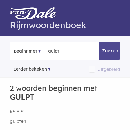
Rijmwoordenboek
Zoeken
Begint met
Eerder bekeken
Uitgebreid
2 woorden beginnen met
GULPT
gulpte
gulpten