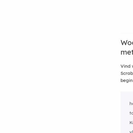
Woo
me
Vind 
Scrab
begin
h
t
K
v