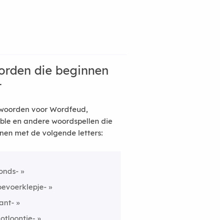
rden die beginnen
t
woorden voor Wordfeud,
ble en andere woordspellen die
nen met de volgende letters:
onds-
oevoerklepje-
ant-
lotloontje-