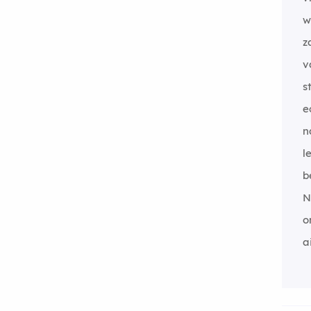
w
z
v
s
e
n
l
b
N
o
a