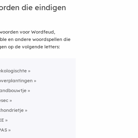
rden die eindigen
woorden voor Wordfeud,
ble en andere woordspellen die
gen op de volgende letters:
ekologischte
overplantingen
landbouwtje
esec
chondrietje
XE
PAS