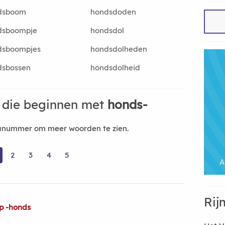
dsboom
hondsdoden
dsboompje
hondsdol
dsboompjes
hondsdolheden
dsbossen
hondsdolheid
 die beginnen met
honds-
nanummer om meer woorden te zien.
2
3
4
5
Rij
p -honds