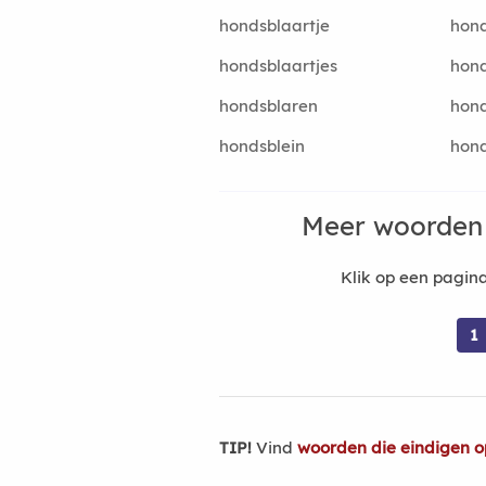
hondsblaartje
hon
hondsblaartjes
hon
hondsblaren
hon
hondsblein
hon
Meer woorden
Klik op een pagi
1
TIP!
Vind
woorden die eindigen o