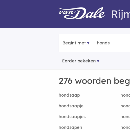
Rij
Begint met
Eerder bekeken
276 woorden be
hondsaap
hond
hondsaapje
hond
hondsaapjes
hond
hondsapen
hond