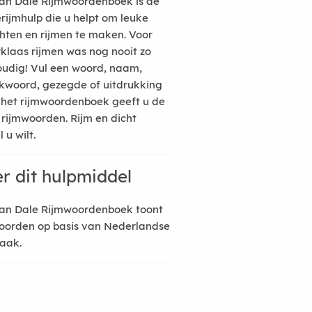
an Dale Rijmwoordenboek is de
erijmhulp die u helpt om leuke
hten en rijmen te maken. Voor
rklaas rijmen was nog nooit zo
udig! Vul een woord, naam,
kwoord, gezegde of uitdrukking
n het rijmwoordenboek geeft u de
 rijmwoorden. Rijm en dicht
 u wilt.
r dit hulpmiddel
an Dale Rijmwoordenboek toont
oorden op basis van Nederlandse
raak.