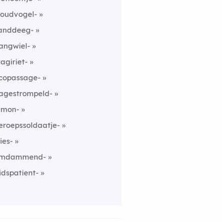
oudvogel-
anddeeg-
angwiel-
tagiriet-
copassage-
agestrompeld-
emon-
eroepssoldaatje-
ies-
mdammend-
idspatient-