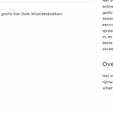
Het V
onlin
gedic
 gratis Van Dale Woordenboeken:
Sinte
eenvo
spree
in, e
beste
zoveel
Ove
Het V
rijmw
uitsp