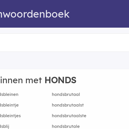
mwoordenboek
ginnen met
HONDS
sbleinen
hondsbrutaal
sbleintje
hondsbrutaalst
sbleintjes
hondsbrutaalste
sblij
hondsbrutale