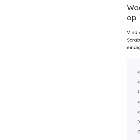
Woo
op
Vind 
Scrab
eindi
-
-
-
-
-
-
-