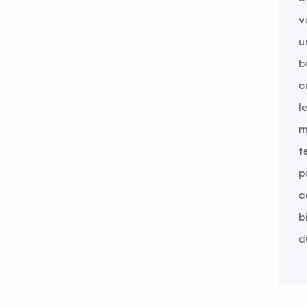
v
u
b
o
l
m
t
p
a
b
d