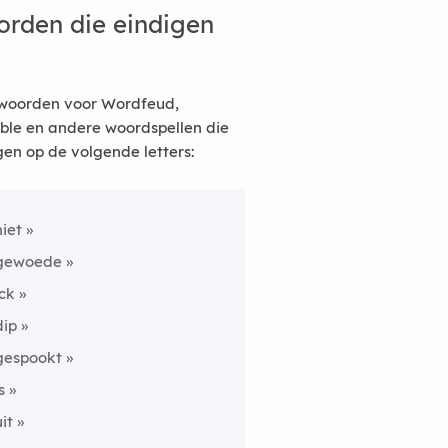
rden die eindigen
woorden voor Wordfeud,
ble en andere woordspellen die
gen op de volgende letters:
niet
gewoede
ick
dip
gespookt
s
uit