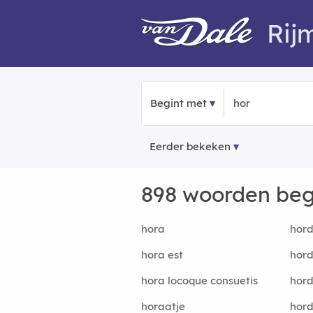
Rij
Begint met
Eerder bekeken
898 woorden be
hora
hor
hora est
hord
hora locoque consuetis
hor
horaatje
hord