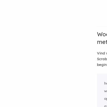
Woo
me
Vind 
Scrab
begin
h
w
o
a