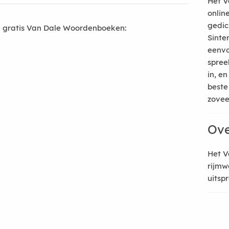
Het V
onlin
gedic
 gratis Van Dale Woordenboeken:
Sinte
eenvo
spree
in, e
beste
zoveel
Ove
Het V
rijmw
uitsp