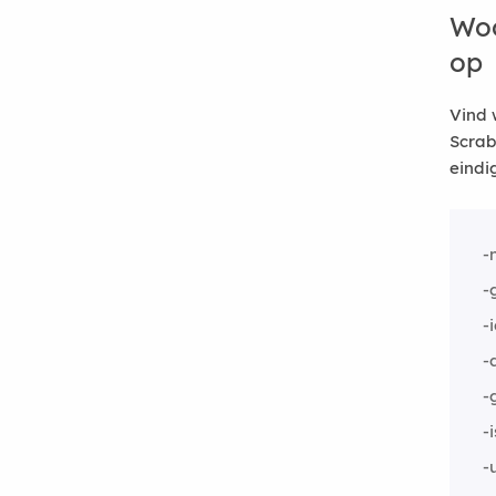
Woo
op
Vind 
Scrab
eindi
-
-
-
-
-
-i
-