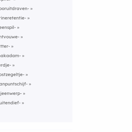
ooruitdraven-
rineretentie-
eenspil-
ntvouwe-
etter-
akadam-
erdje-
ostzegeltje-
anpuntschijf-
ijeenwerp-
uitendief-