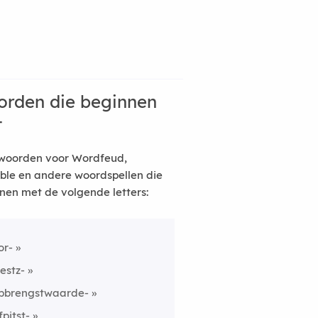
rden die beginnen
t
woorden voor Wordfeud,
ble en andere woordspellen die
nen met de volgende letters:
or-
estz-
pbrengstwaarde-
fpitst-