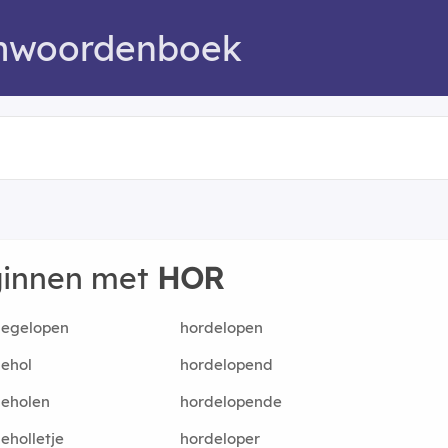
mwoordenboek
ginnen met
HOR
degelopen
hordelopen
ehol
hordelopend
deholen
hordelopende
eholletje
hordeloper