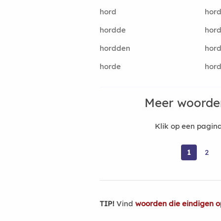
hord
hord
hordde
hord
hordden
hord
horde
hord
Meer woorde
Klik op een pagi
1
2
TIP!
Vind
woorden die eindigen o