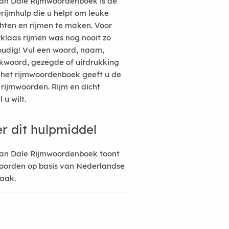
an Dale Rijmwoordenboek is de
erijmhulp die u helpt om leuke
hten en rijmen te maken. Voor
rklaas rijmen was nog nooit zo
udig! Vul een woord, naam,
kwoord, gezegde of uitdrukking
n het rijmwoordenboek geeft u de
 rijmwoorden. Rijm en dicht
 u wilt.
r dit hulpmiddel
an Dale Rijmwoordenboek toont
oorden op basis van Nederlandse
raak.