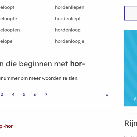
eloopt
hordenliepen
eloopte
hordenliept
eloopten
hordenloop
elope
hordenloopje
n die beginnen met
hor-
nanummer om meer woorden te zien.
3
4
5
6
7
»
Rij
p -hor