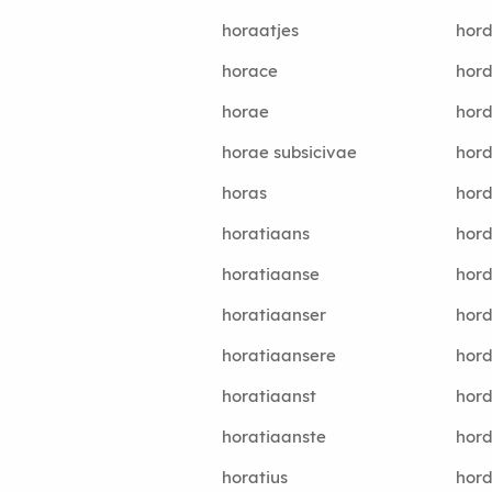
horaatjes
hord
horace
hord
horae
hord
horae subsicivae
hord
horas
hord
horatiaans
hord
horatiaanse
hord
horatiaanser
hord
horatiaansere
hord
horatiaanst
hord
horatiaanste
hord
horatius
hord