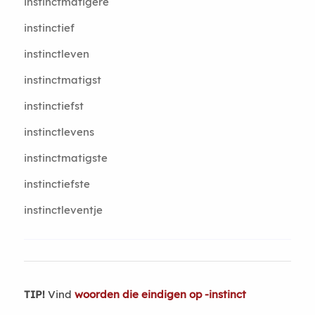
instinctmatigere
instinctief
instinctleven
instinctmatigst
instinctiefst
instinctlevens
instinctmatigste
instinctiefste
instinctleventje
TIP!
Vind
woorden die eindigen op -instinct