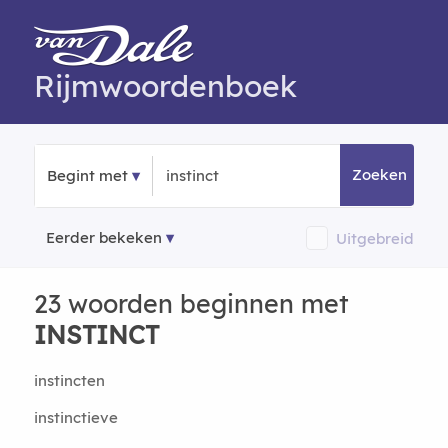
Rijmwoordenboek
Zoeken
Begint met
Eerder bekeken
Uitgebreid
23 woorden beginnen met
INSTINCT
instincten
instinctieve