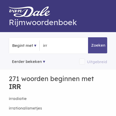
Rijmwoordenboek
Zoeken
Begint met
Eerder bekeken
Uitgebreid
271 woorden beginnen met
IRR
irradiatie
irrationalismetjes