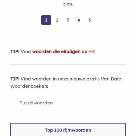
zien.
1
2
3
4
5
TIP!
Vind
woorden die eindigen op -irr
TIP!
Vind woorden in onze nieuwe gratis Van Dale
Woordenboeken:
Puzzelwoorden
Top 100 rijmwoorden