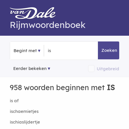
Rijmwoordenboek
Zoeken
Begint met
Eerder bekeken
Uitgebreid
958 woorden beginnen met
IS
is af
ischaemietjes
ischiaslijdertje