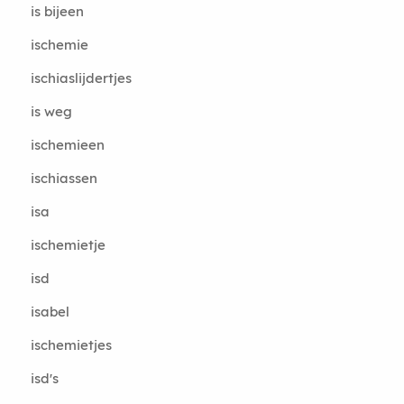
is bijeen
ischemie
ischiaslijdertjes
is weg
ischemieen
ischiassen
isa
ischemietje
isd
isabel
ischemietjes
isd's