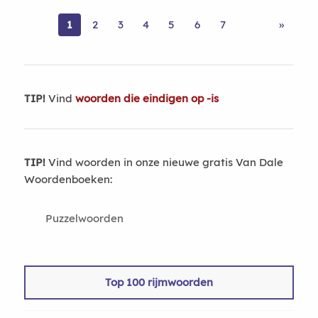
1
2
3
4
5
6
7
»
TIP!
Vind
woorden die eindigen op -is
TIP!
Vind woorden in onze nieuwe gratis Van Dale
Woordenboeken:
Puzzelwoorden
Top 100 rijmwoorden