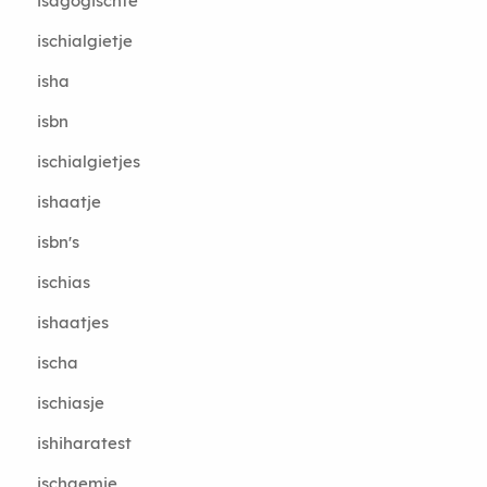
isagogischte
ischialgietje
isha
isbn
ischialgietjes
ishaatje
isbn's
ischias
ishaatjes
ischa
ischiasje
ishiharatest
ischaemie