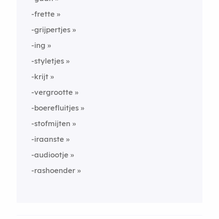
-frette
-grijpertjes
-ing
-styletjes
-krijt
-vergrootte
-boerefluitjes
-stofmijten
-iraanste
-audiootje
-rashoender