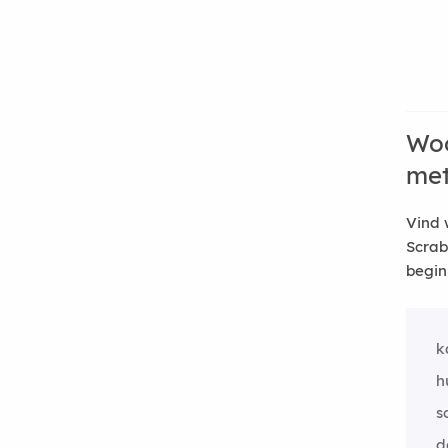
Woo
me
Vind 
Scrab
begin
k
h
s
d