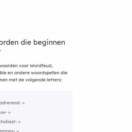
rden die beginnen
t
woorden voor Wordfeud,
ble en andere woordspellen die
nen met de volgende letters:
adrerend-
uw-
choliast-
emons-