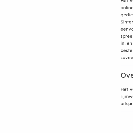
Het V
onlin
gedic
Sinte
eenvo
spree
in, e
beste
zoveel
Ove
Het V
rijmw
uitsp