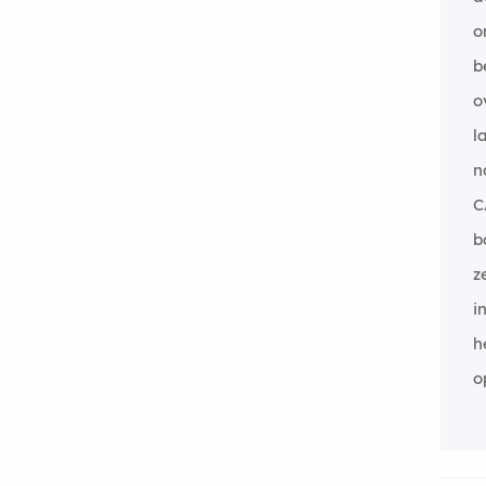
o
b
o
l
n
C
b
z
i
h
o