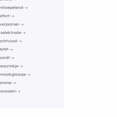
mhoepelend-
elfort-
verjaarser-
aselektrode-
achtviool-
AMP-
oordt-
eezurinkje-
nmaakglaasje-
emme-
pwassen-