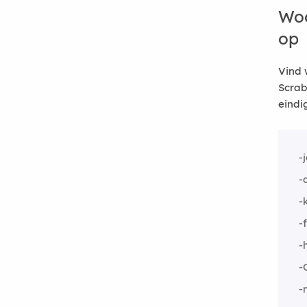
Woo
op
Vind 
Scrab
eindi
-
-
-
-
-
-
-