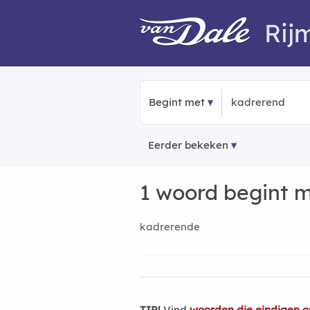
Rij
Begint met
Eerder bekeken
1 woord begint 
kadrerende
TIP!
Vind
woorden die eindigen 