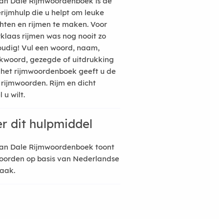
an Dale Rijmwoordenboek is de
erijmhulp die u helpt om leuke
hten en rijmen te maken. Voor
rklaas rijmen was nog nooit zo
udig! Vul een woord, naam,
kwoord, gezegde of uitdrukking
n het rijmwoordenboek geeft u de
 rijmwoorden. Rijm en dicht
 u wilt.
r dit hulpmiddel
an Dale Rijmwoordenboek toont
oorden op basis van Nederlandse
raak.