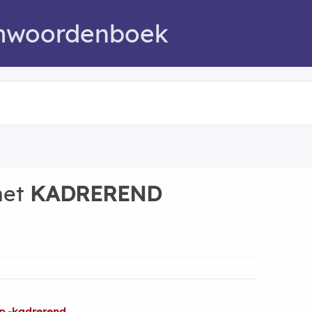
mwoordenboek
met
KADREREND
op -kadrerend