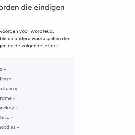
rden die eindigen
woorden voor Wordfeud,
ble en andere woordspellen die
gen op de volgende letters:
ja
dieu
katoen
frame
hockey
Oezo
noodles