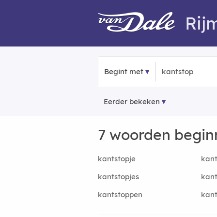
Rij
Begint met
Eerder bekeken
7 woorden begi
kantstopje
kant
kantstopjes
kant
kantstoppen
kant