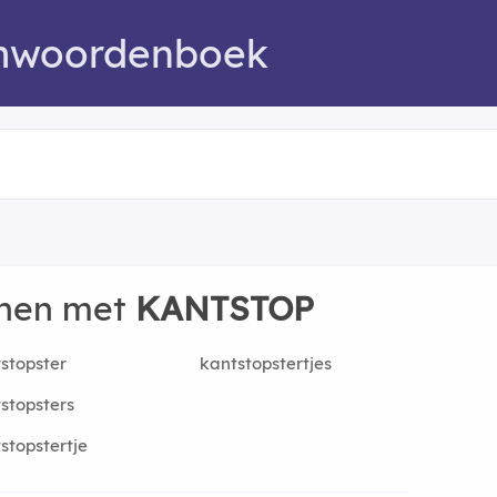
mwoordenboek
nnen met
KANTSTOP
stopster
kantstopstertjes
stopsters
stopstertje