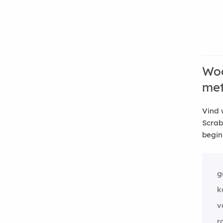
Woo
me
Vind 
Scrab
begin
g
k
v
r