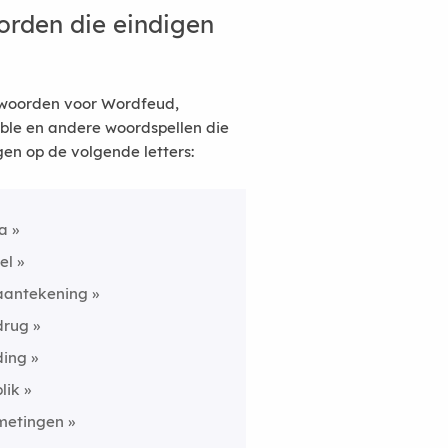
rden die eindigen
woorden voor Wordfeud,
ble en andere woordspellen die
gen op de volgende letters:
la
fel
aantekening
drug
ding
blik
metingen