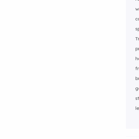
w
c
s
T
p
h
f
b
g
s
l