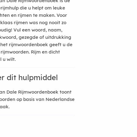
an Dale Rijmwoordenboek is de
erijmhulp die u helpt om leuke
hten en rijmen te maken. Voor
rklaas rijmen was nog nooit zo
udig! Vul een woord, naam,
kwoord, gezegde of uitdrukking
n het rijmwoordenboek geeft u de
 rijmwoorden. Rijm en dicht
 u wilt.
r dit hulpmiddel
an Dale Rijmwoordenboek toont
oorden op basis van Nederlandse
raak.