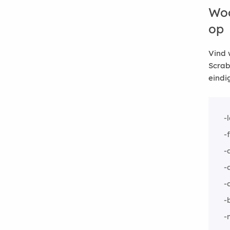
Woo
op
Vind 
Scrab
eindi
-
-
-
-
-
-
-