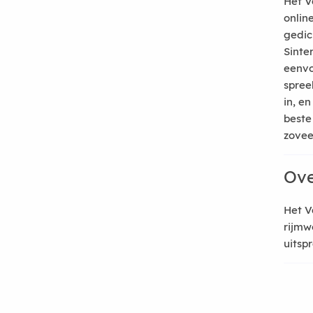
Het V
onlin
gedic
Sinte
eenvo
spree
in, e
beste
zoveel
Ove
Het V
rijmw
uitsp