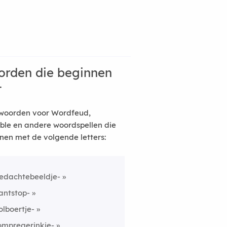
rden die beginnen
t
woorden voor Wordfeud,
ble en andere woordspellen die
nen met de volgende letters:
edachtebeeldje-
antstop-
olboertje-
ompregerinkje-