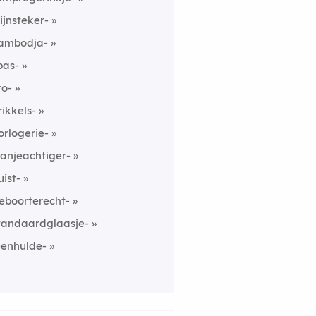
ijnsteker-
ambodja-
pas-
ro-
rikkels-
orlogerie-
ranjeachtiger-
uist-
eboorterecht-
tandaardglaasje-
eenhulde-