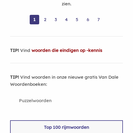
zien.
1
2
3
4
5
6
7
TIP!
Vind
woorden die eindigen op -kennis
TIP!
Vind woorden in onze nieuwe gratis Van Dale
Woordenboeken:
Puzzelwoorden
Top 100 rijmwoorden