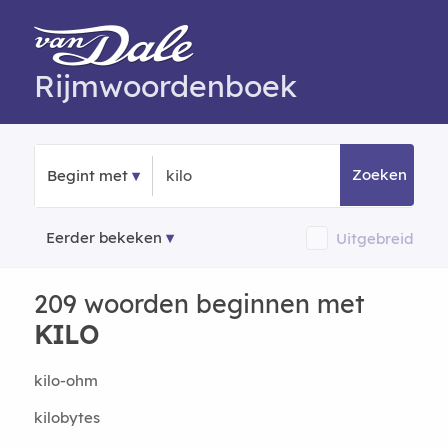
Rijmwoordenboek
Zoeken
Begint met
Eerder bekeken
Uitgebreid
209 woorden beginnen met
KILO
kilo-ohm
kilobytes