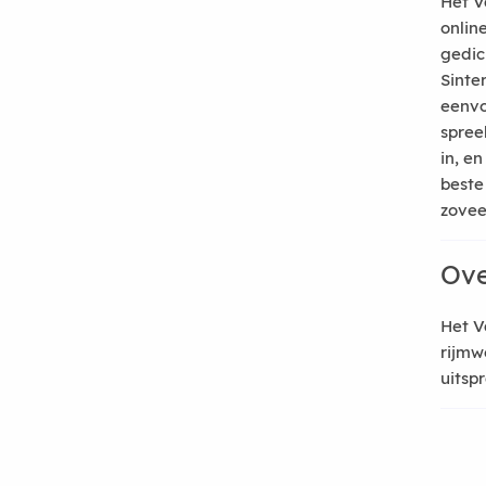
Het V
onlin
gedic
Sinte
eenvo
spree
in, e
beste
zoveel
Ove
Het V
rijmw
uitsp