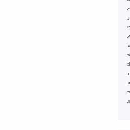
w
g
s
w
l
o
b
m
o
c
ui