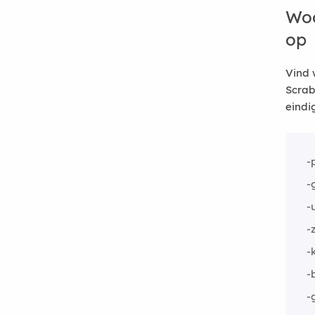
Woo
op
Vind 
Scrab
eindi
-
-
-
-
-
-
-