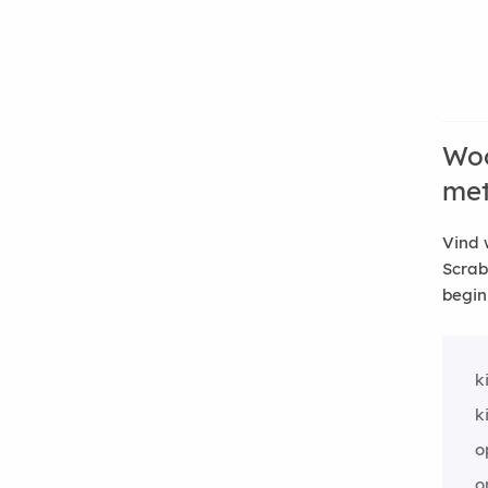
Woo
me
Vind 
Scrab
begin
k
k
o
o