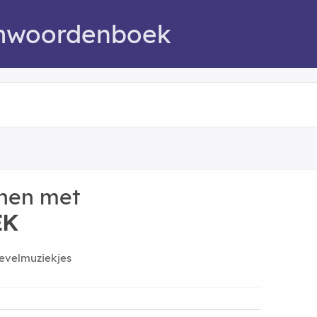
mwoordenboek
nen met
EK
evelmuziekjes