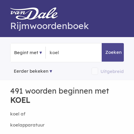
Rijmwoordenboek
Zoeken
Begint met
Eerder bekeken
Uitgebreid
491 woorden beginnen met
KOEL
koel af
koelapparatuur