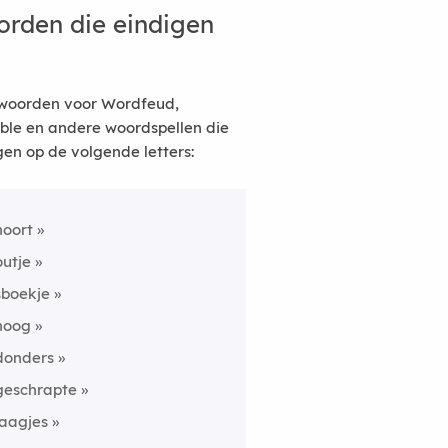
rden die eindigen
woorden voor Wordfeud,
ble en andere woordspellen die
gen op de volgende letters:
hoort
outje
sboekje
hoog
donders
geschrapte
laagjes