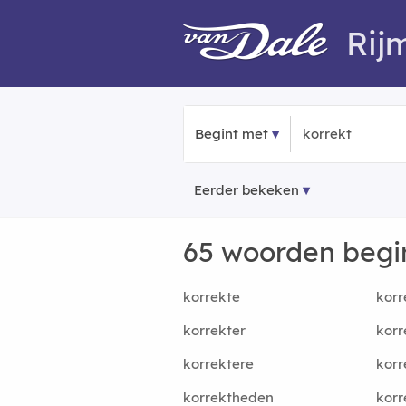
Rij
Begint met
Eerder bekeken
65 woorden beg
korrekte
korr
korrekter
korr
korrektere
korr
korrektheden
korr