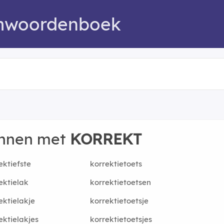
mwoordenboek
innen met
KORREKT
ektiefste
korrektietoets
ektielak
korrektietoetsen
ektielakje
korrektietoetsje
ektielakjes
korrektietoetsjes