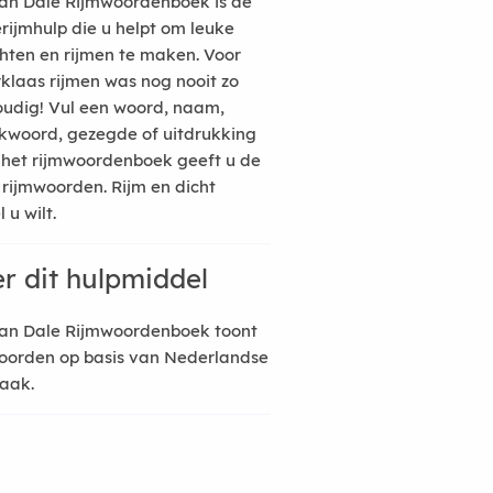
an Dale Rijmwoordenboek is de
erijmhulp die u helpt om leuke
hten en rijmen te maken. Voor
rklaas rijmen was nog nooit zo
udig! Vul een woord, naam,
kwoord, gezegde of uitdrukking
n het rijmwoordenboek geeft u de
 rijmwoorden. Rijm en dicht
 u wilt.
r dit hulpmiddel
an Dale Rijmwoordenboek toont
oorden op basis van Nederlandse
raak.