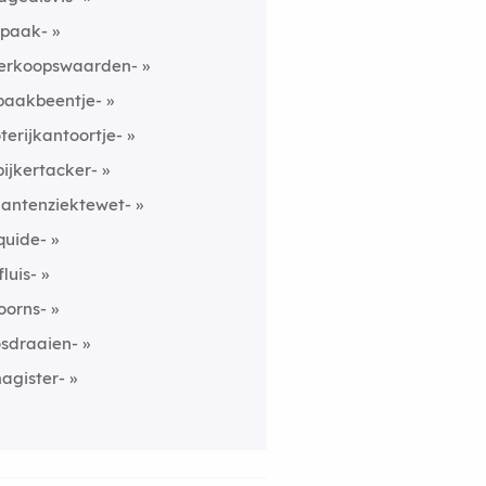
paak-
erkoopswaarden-
paakbeentje-
oterijkantoortje-
pijkertacker-
lantenziektewet-
iquide-
fluis-
oorns-
osdraaien-
agister-