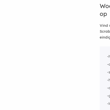
Woo
op
Vind 
Scrab
eindi
-
-
-
-
-
-
-