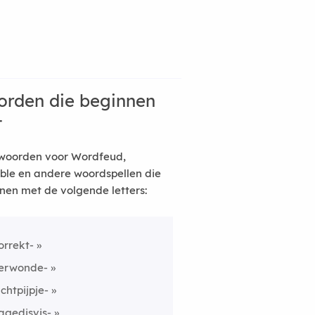
rden die beginnen
t
woorden voor Wordfeud,
ble en andere woordspellen die
nen met de volgende letters:
orrekt-
erwonde-
uchtpijpje-
agedisvis-