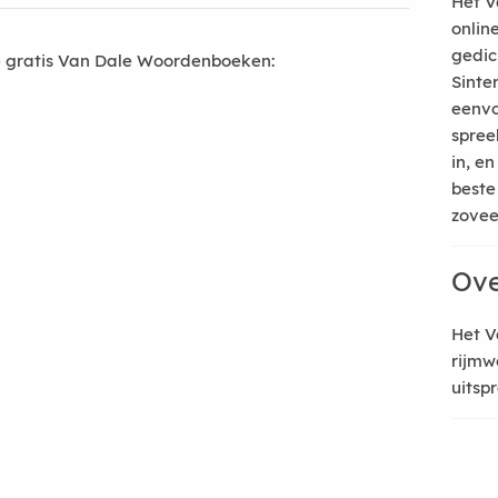
Het V
onlin
gedic
 gratis Van Dale Woordenboeken:
Sinte
eenvo
spree
in, e
beste
zoveel
Ove
Het V
rijmw
uitsp