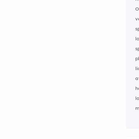
O
v
s
l
s
p
l
a
h
l
m