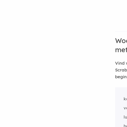
Woo
me
Vind 
Scrab
begin
k
v
l
h