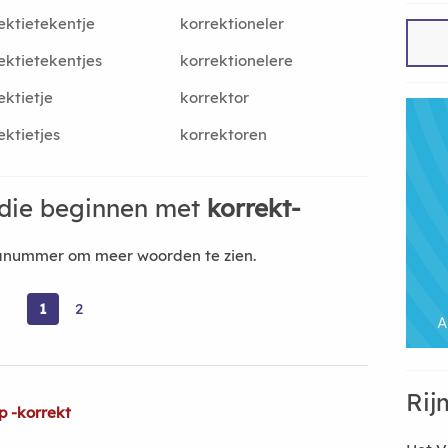
ektietekentje
korrektioneler
ektietekentjes
korrektionelere
ektietje
korrektor
ektietjes
korrektoren
die beginnen met
korrekt-
nanummer om meer woorden te zien.
1
2
Rij
p -korrekt