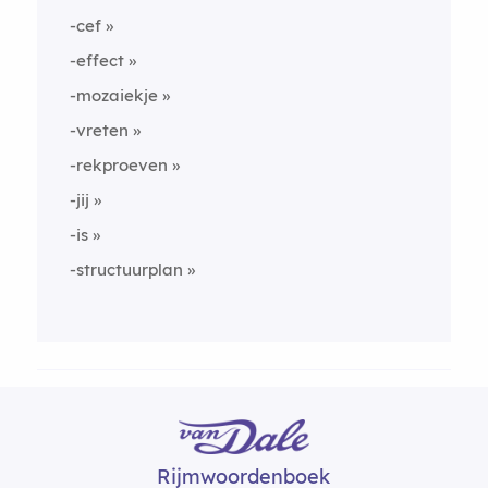
-cef
-effect
-mozaiekje
-vreten
-rekproeven
-jij
-is
-structuurplan
Rijmwoordenboek