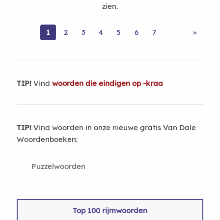
zien.
1
2
3
4
5
6
7
»
TIP!
Vind
woorden die eindigen op -kraa
TIP!
Vind woorden in onze nieuwe gratis Van Dale
Woordenboeken:
Puzzelwoorden
Top 100 rijmwoorden