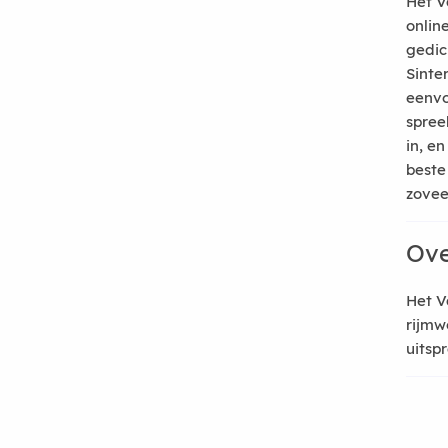
Het V
onlin
gedic
Sinte
eenvo
spree
in, e
beste
zoveel
Ove
Het V
rijmw
uitsp