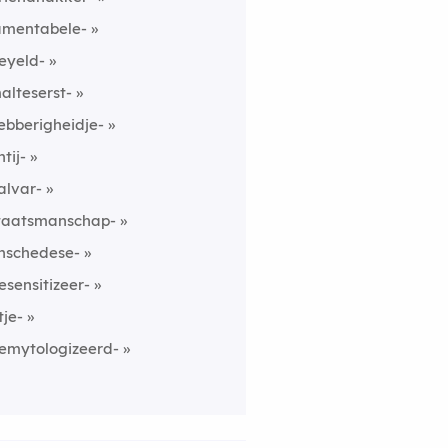
amentabele-
eyeld-
alteserst-
ebberigheidje-
ntij-
alvar-
taatsmanschap-
nschedese-
esensitizeer-
tje-
emytologizeerd-