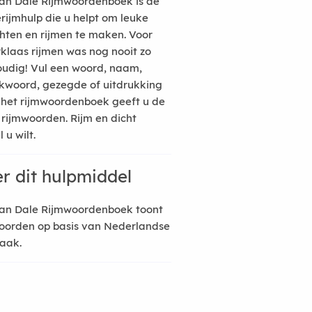
an Dale Rijmwoordenboek is de
erijmhulp die u helpt om leuke
hten en rijmen te maken. Voor
rklaas rijmen was nog nooit zo
udig! Vul een woord, naam,
kwoord, gezegde of uitdrukking
n het rijmwoordenboek geeft u de
 rijmwoorden. Rijm en dicht
 u wilt.
r dit hulpmiddel
an Dale Rijmwoordenboek toont
oorden op basis van Nederlandse
raak.