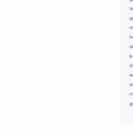
l
g
m
h
o
k
s
e
d
ri
g