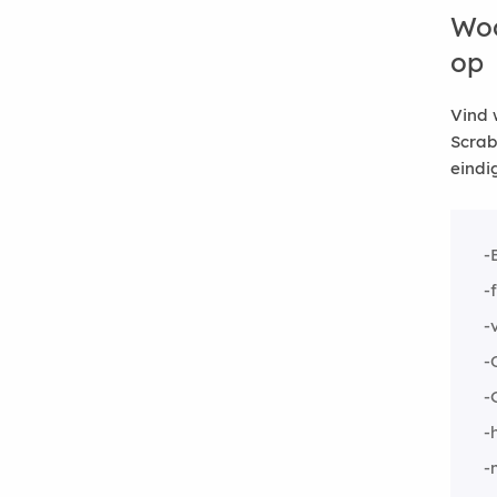
Woo
op
Vind 
Scrab
eindi
-
-
-
-
-
-
-