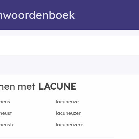
mwoordenboek
nnen met
LACUNE
neus
lacuneuze
neust
lacuneuzer
neuste
lacuneuzere