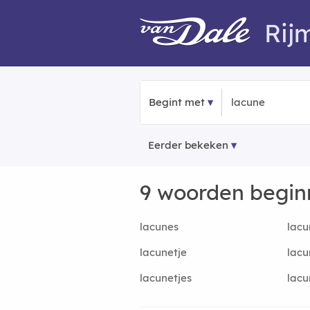
Rij
Begint met
Eerder bekeken
9 woorden begi
lacunes
lacu
lacunetje
lacu
lacunetjes
lacu