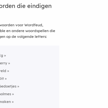
rden die eindigen
woorden voor Wordfeud,
ble en andere woordspellen die
gen op de volgende letters:
Eg
ferry
veld
Oit
Gedoetjes
holmes
maken