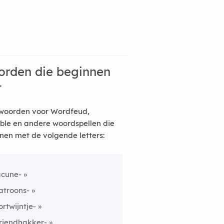
rden die beginnen
t
woorden voor Wordfeud,
ble en andere woordspellen die
nen met de volgende letters:
acune-
atroons-
ortwijntje-
riendhakker-