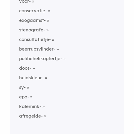
voor-
conservatie-
exogaamst-
stenografe-
consultatietje-
beerrupsvlinder-
politiehelikoptertje-
doos-
huidskleur-
sy-
epo-
kalemink-
afregelde-