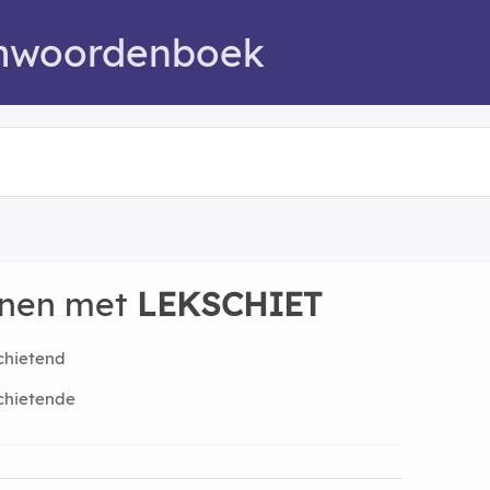
mwoordenboek
nnen met
LEKSCHIET
chietend
chietende