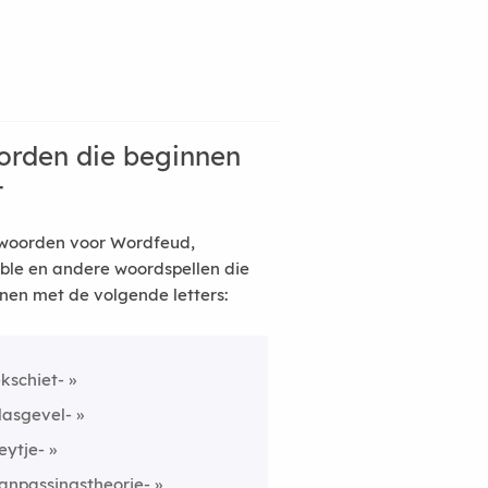
rden die beginnen
t
woorden voor Wordfeud,
ble en andere woordspellen die
nen met de volgende letters:
ekschiet-
lasgevel-
eytje-
anpassingstheorie-