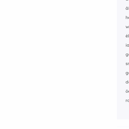
â
h
w
é
i
g
s
g
d
ö
r