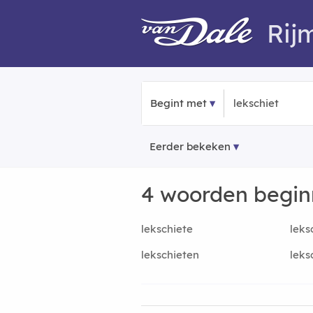
Rij
Begint met
Eerder bekeken
4 woorden begi
lekschiete
leks
lekschieten
leks