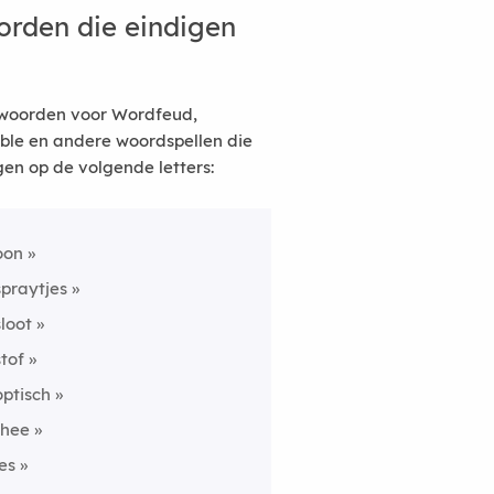
rden die eindigen
woorden voor Wordfeud,
ble en andere woordspellen die
gen op de volgende letters:
oon
spraytjes
sloot
stof
optisch
thee
jes