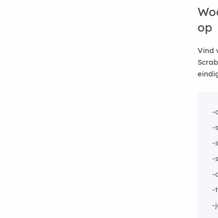
Woo
op
Vind 
Scrab
eindi
-
-
-
-
-
-
-