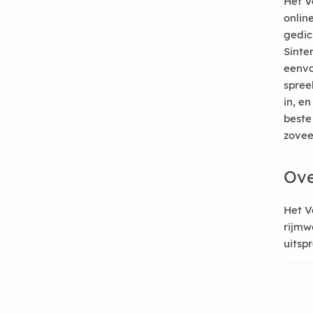
Het V
onlin
gedic
Sinte
eenvo
spree
in, e
beste
zoveel
Ove
Het V
rijmw
uitsp