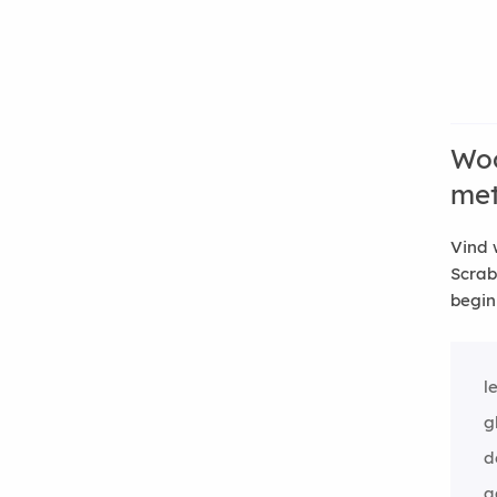
Woo
me
Vind 
Scrab
begin
l
g
d
a