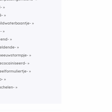
l-
é-
ildwaterbaantje-
l-
aend-
eldende-
neeuwstormpje-
ecocainiseerd-
eelformuliertje-
o-
achelen-