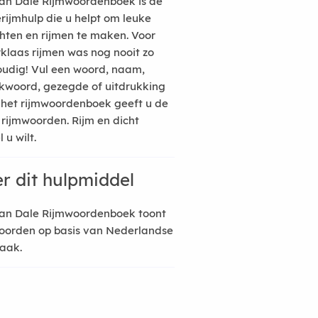
an Dale Rijmwoordenboek is de
erijmhulp die u helpt om leuke
hten en rijmen te maken. Voor
rklaas rijmen was nog nooit zo
udig! Vul een woord, naam,
kwoord, gezegde of uitdrukking
n het rijmwoordenboek geeft u de
 rijmwoorden. Rijm en dicht
 u wilt.
r dit hulpmiddel
an Dale Rijmwoordenboek toont
oorden op basis van Nederlandse
raak.