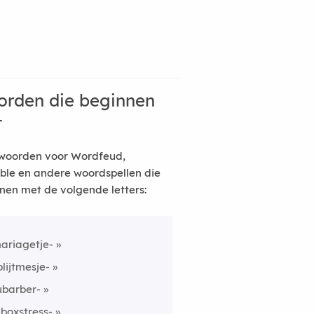
rden die beginnen
t
woorden voor Wordfeud,
ble en andere woordspellen die
nen met de volgende letters:
ariagetje-
plijtmesje-
ubarber-
nboxstress-