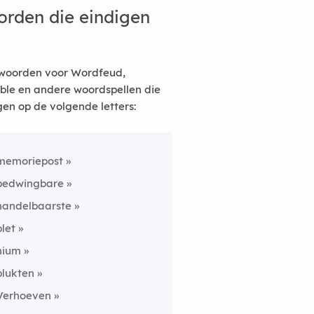
rden die eindigen
woorden voor Wordfeud,
ble en andere woordspellen die
gen op de volgende letters:
memoriepost
bedwingbare
handelbaarste
blet
nium
plukten
Verhoeven