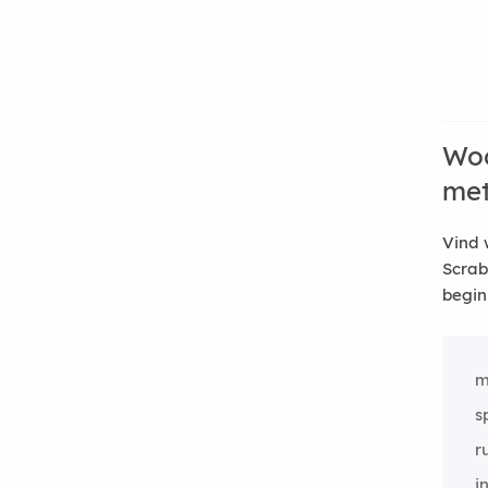
Woo
me
Vind 
Scrab
begin
m
s
r
i