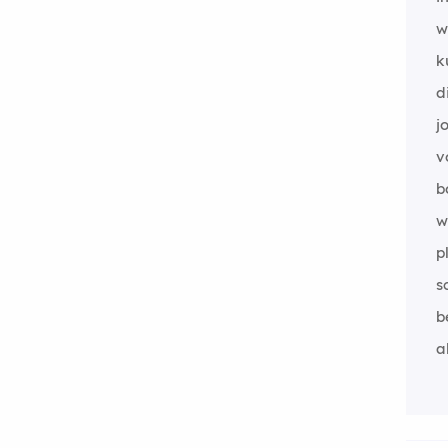
w
k
d
j
v
b
w
p
s
b
al