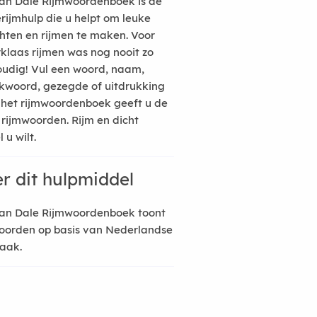
an Dale Rijmwoordenboek is de
erijmhulp die u helpt om leuke
hten en rijmen te maken. Voor
rklaas rijmen was nog nooit zo
udig! Vul een woord, naam,
kwoord, gezegde of uitdrukking
n het rijmwoordenboek geeft u de
 rijmwoorden. Rijm en dicht
 u wilt.
r dit hulpmiddel
an Dale Rijmwoordenboek toont
oorden op basis van Nederlandse
raak.