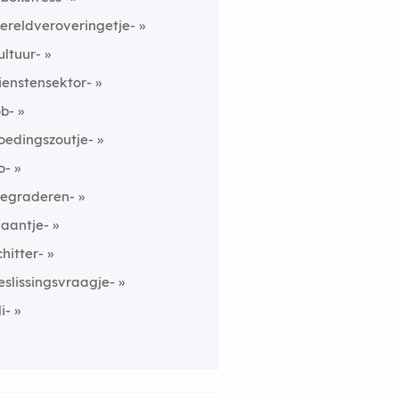
ereldveroveringetje-
ultuur-
ienstensektor-
ob-
oedingszoutje-
o-
egraderen-
laantje-
chitter-
eslissingsvraagje-
i-