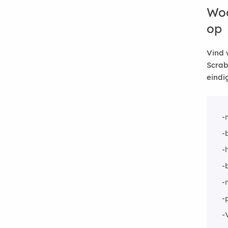
Woo
op
Vind 
Scrab
eindi
-
-
-
-
-
-
-