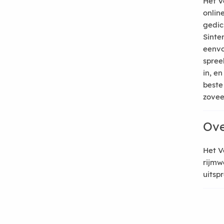
Het V
onlin
gedic
Sinte
eenvo
spree
in, e
beste
zoveel
Ove
Het V
rijmw
uitsp