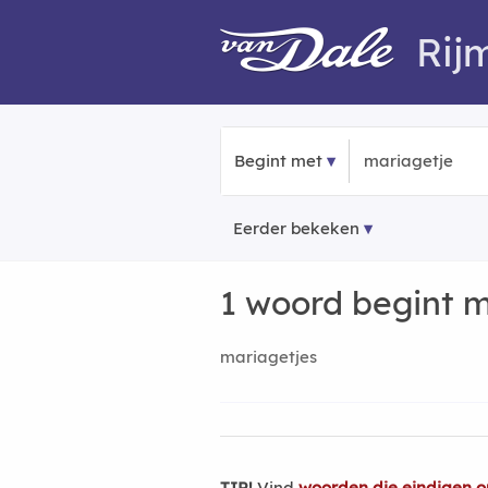
Rij
Begint met
Eerder bekeken
1 woord begint 
mariagetjes
TIP!
Vind
woorden die eindigen o