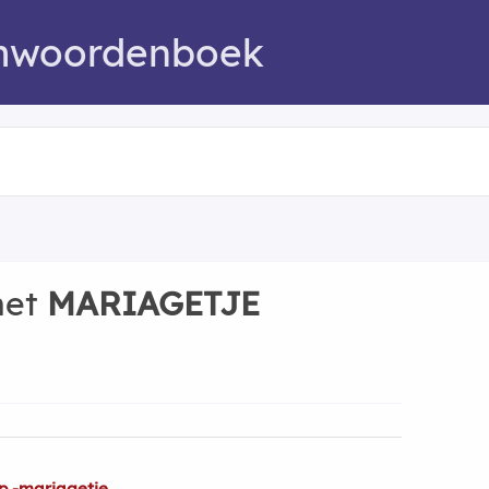
mwoordenboek
met
MARIAGETJE
p -mariagetje