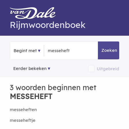
Rijmwoordenboek
Zoeken
Begint met
Eerder bekeken
Uitgebreid
3 woorden beginnen met
MESSEHEFT
messeheften
messeheftje