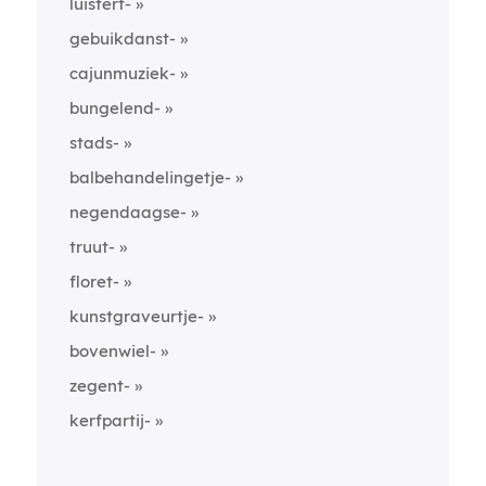
luistert-
gebuikdanst-
cajunmuziek-
bungelend-
stads-
balbehandelingetje-
negendaagse-
truut-
floret-
kunstgraveurtje-
bovenwiel-
zegent-
kerfpartij-