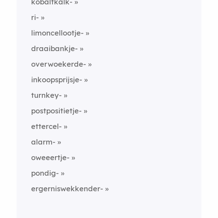
kobaltkalk-
ri-
limoncellootje-
draaibankje-
overwoekerde-
inkoopsprijsje-
turnkey-
postpositietje-
ettercel-
alarm-
oweeertje-
pondig-
ergerniswekkender-