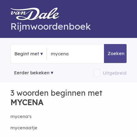
Rijmwoordenboek
Zoeken
Begint met
Eerder bekeken
Uitgebreid
3 woorden beginnen met
MYCENA
mycena's
mycenaatje