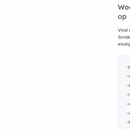
Woo
op
Vind 
Scrab
eindi
-p
-
-
-
-
-
-