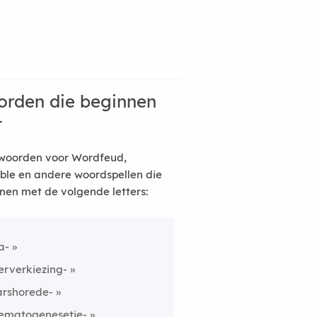
rden die beginnen
t
woorden voor Wordfeud,
ble en andere woordspellen die
nen met de volgende letters:
a-
erverkiezing-
arshorede-
ematogenesetje-