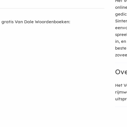
Het V
onlin
gedic
Sinte
 gratis Van Dale Woordenboeken:
eenvo
spree
in, e
beste
zoveel
Ove
Het V
rijmw
uitsp