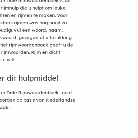
an Dale Rijmwoordenboek is de
erijmhulp die u helpt om leuke
hten en rijmen te maken. Voor
rklaas rijmen was nog nooit zo
udig! Vul een woord, naam,
kwoord, gezegde of uitdrukking
n het rijmwoordenboek geeft u de
 rijmwoorden. Rijm en dicht
 u wilt.
r dit hulpmiddel
an Dale Rijmwoordenboek toont
oorden op basis van Nederlandse
raak.