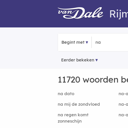
Rij
Begint met
Eerder bekeken
11720 woorden 
na dato
na-
na mij de zondvloed
na-
na regen komt
na-
zonneschijn