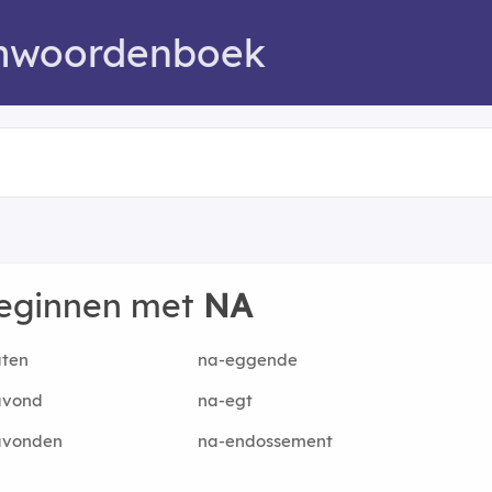
mwoordenboek
beginnen met
NA
aten
na-eggende
avond
na-egt
avonden
na-endossement