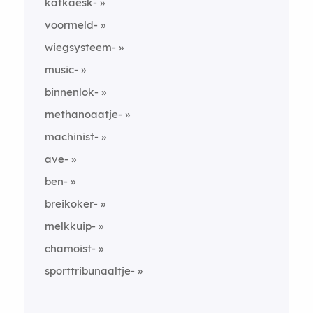
kafkaesk-
voormeld-
wiegsysteem-
music-
binnenlok-
methanoaatje-
machinist-
ave-
ben-
breikoker-
melkkuip-
chamoist-
sporttribunaaltje-