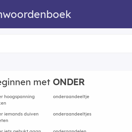
mwoordenboek
eginnen met
ONDER
er hoogspanning
onderaandeeltje
ken
r iemands duiven
onderaandeeltjes
eten
r iets gebukt gaan
onderaandelen