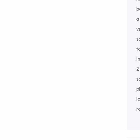
b
a
v
s
t
i
Z
s
p
l
r