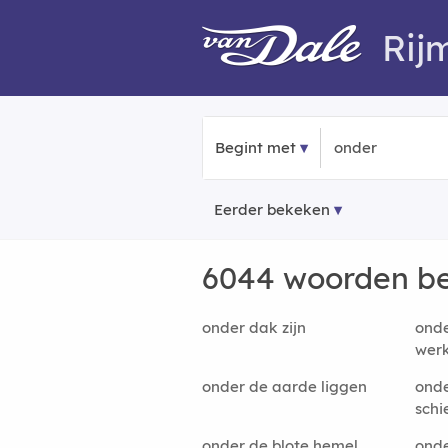
Rij
Begint met
Eerder bekeken
6044 woorden b
onder dak zijn
ond
wer
onder de aarde liggen
onde
schi
onder de blote hemel
onde