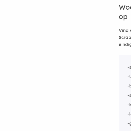
Woo
op
Vind 
Scrab
eindi
-
-
-
-
-
-
-