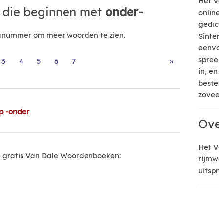
Het V
 die beginnen met
onder-
onlin
gedic
nanummer om meer woorden te zien.
Sinte
eenvo
spree
3
4
5
6
7
»
in, e
beste
zoveel
p -onder
Ove
Het V
 gratis Van Dale Woordenboeken:
rijmw
uitsp