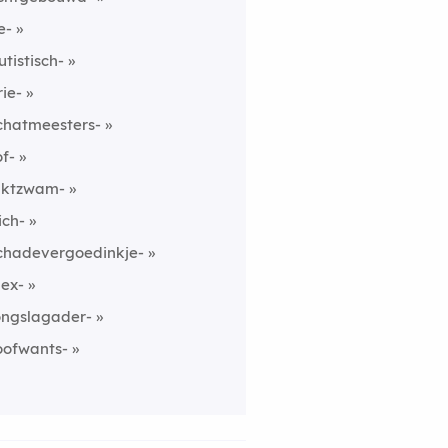
e-
utistisch-
rie-
chatmeesters-
of-
nktzwam-
ich-
chadevergoedinkje-
lex-
ongslagader-
oofwants-