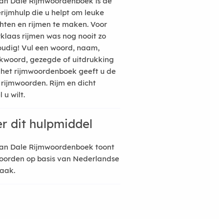
an Dale Rijmwoordenboek is de
erijmhulp die u helpt om leuke
hten en rijmen te maken. Voor
rklaas rijmen was nog nooit zo
udig! Vul een woord, naam,
kwoord, gezegde of uitdrukking
n het rijmwoordenboek geeft u de
 rijmwoorden. Rijm en dicht
 u wilt.
r dit hulpmiddel
an Dale Rijmwoordenboek toont
oorden op basis van Nederlandse
raak.