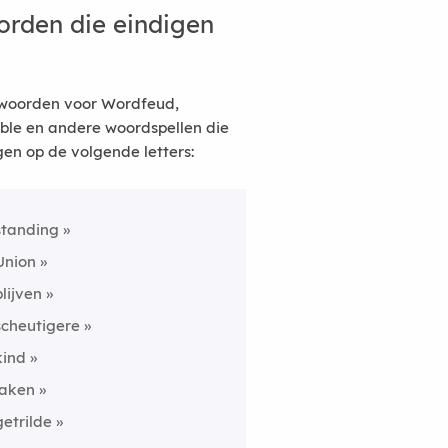
rden die eindigen
woorden voor Wordfeud,
ble en andere woordspellen die
gen op de volgende letters:
standing
Union
blijven
scheutigere
kind
laken
getrilde