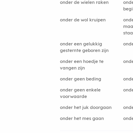
onder de wielen raken
onde
beg
onder de wol kruipen
ond
maat
sta
onder een gelukkig
ond
gesternte geboren zijn
onder een hoedje te
ond
vangen zijn
onder geen beding
ond
onder geen enkele
onde
voorwaarde
onder het juk doorgaan
onde
onder het mes gaan
ond