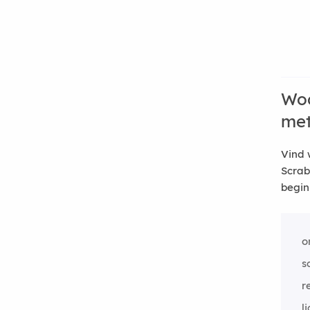
Woo
me
Vind 
Scrab
begin
o
s
r
l