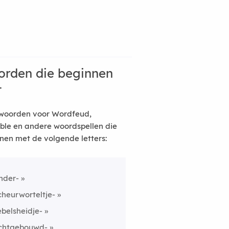
rden die beginnen
t
woorden voor Wordfeud,
ble en andere woordspellen die
nen met de volgende letters:
nder-
cheurworteltje-
ebelsheidje-
ichtgebouwd-