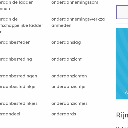
raan de ladder
onderaannemingssom
innen
eraan de
onderaannemingswerkza
schappelijke ladder
amheden
an
eraanbesteden
onderaanslag
eraanbesteding
onderaanzicht
eraanbestedingen
onderaanzichten
raanbestedinkje
onderaanzichtje
raanbestedinkjes
onderaanzichtjes
Rij
eraandeel
onderaards