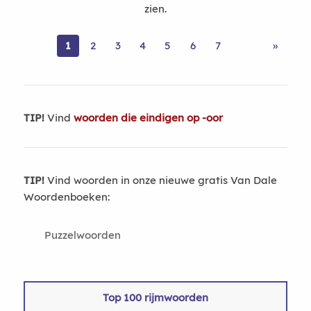
zien.
1
2
3
4
5
6
7
»
TIP!
Vind
woorden die eindigen op -oor
TIP!
Vind woorden in onze nieuwe gratis Van Dale
Woordenboeken:
Puzzelwoorden
Top 100 rijmwoorden