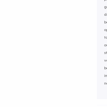
g
d
b
o
t
o
s
v
b
i
n