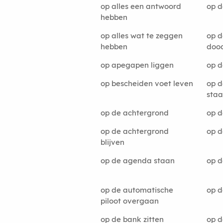
op alles een antwoord
op d
hebben
op alles wat te zeggen
op d
hebben
doo
op apegapen liggen
op d
op bescheiden voet leven
op d
sta
op de achtergrond
op d
op de achtergrond
op d
blijven
op de agenda staan
op d
op de automatische
op d
piloot overgaan
op de bank zitten
op d