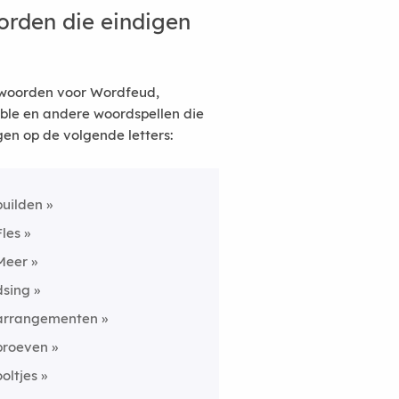
rden die eindigen
woorden voor Wordfeud,
ble en andere woordspellen die
gen op de volgende letters:
builden
Fles
Meer
dsing
arrangementen
proeven
ooltjes