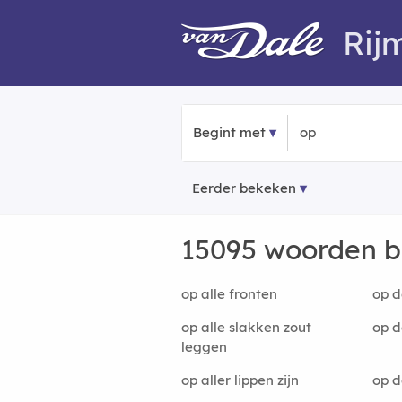
Rij
Begint met
Eerder bekeken
15095 woorden 
op alle fronten
op d
op alle slakken zout
op d
leggen
op aller lippen zijn
op d