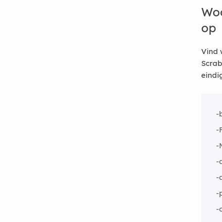
Woo
op
Vind 
Scrab
eindi
-
-
-
-
-
-
-