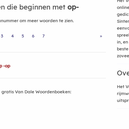
Het V
n die beginnen met
op-
onlin
gedic
nanummer om meer woorden te zien.
Sinte
eenvo
spree
3
4
5
6
7
»
in, e
beste
zoveel
p -op
Ove
Het V
 gratis Van Dale Woordenboeken:
rijmw
uitsp