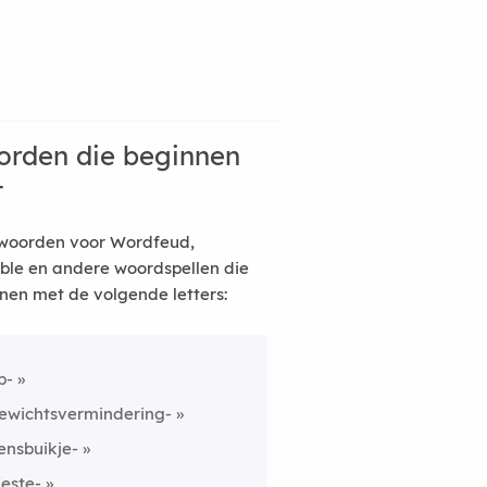
rden die beginnen
t
woorden voor Wordfeud,
ble en andere woordspellen die
nen met de volgende letters:
p-
ewichtsvermindering-
ensbuikje-
ieste-