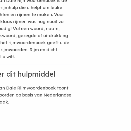
an Dale Rijmwoordenboek is de
erijmhulp die u helpt om leuke
hten en rijmen te maken. Voor
rklaas rijmen was nog nooit zo
udig! Vul een woord, naam,
kwoord, gezegde of uitdrukking
n het rijmwoordenboek geeft u de
 rijmwoorden. Rijm en dicht
 u wilt.
r dit hulpmiddel
an Dale Rijmwoordenboek toont
oorden op basis van Nederlandse
raak.