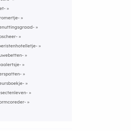
et-
romertje-
enuttingsgraad-
pscheer-
oeristenhotelletje-
uwebetten-
taalertsje-
erspatten-
eursboekje-
nsectenleven-
ormcoreder-