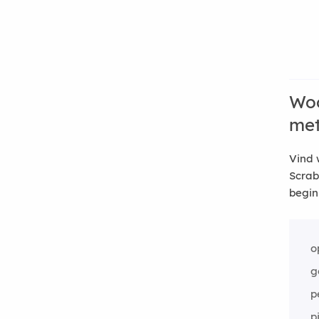
Woo
me
Vind 
Scrab
begin
o
g
p
p