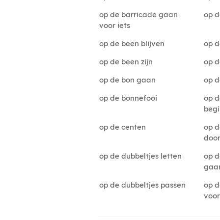
op de barricade gaan
op d
voor iets
op de been blijven
op d
op de been zijn
op d
op de bon gaan
op d
op de bonnefooi
op d
beg
op de centen
op d
doo
op de dubbeltjes letten
op d
gaa
op de dubbeltjes passen
op d
voo