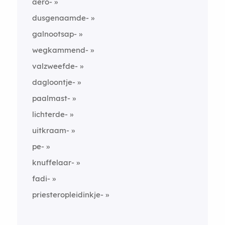
aero-
dusgenaamde-
galnootsap-
wegkammend-
valzweefde-
dagloontje-
paalmast-
lichterde-
uitkraam-
pe-
knuffelaar-
fadi-
priesteropleidinkje-