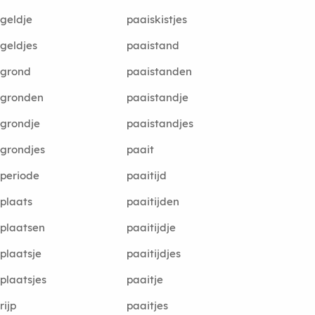
geldje
paaiskistjes
geldjes
paaistand
igrond
paaistanden
igronden
paaistandje
grondje
paaistandjes
grondjes
paait
periode
paaitijd
plaats
paaitijden
plaatsen
paaitijdje
plaatsje
paaitijdjes
plaatsjes
paaitje
rijp
paaitjes