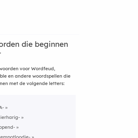
rden die beginnen
t
woorden voor Wordfeud,
ble en andere woordspellen die
nen met de volgende letters:
A-
lierharig-
opend-
tempotloodje-