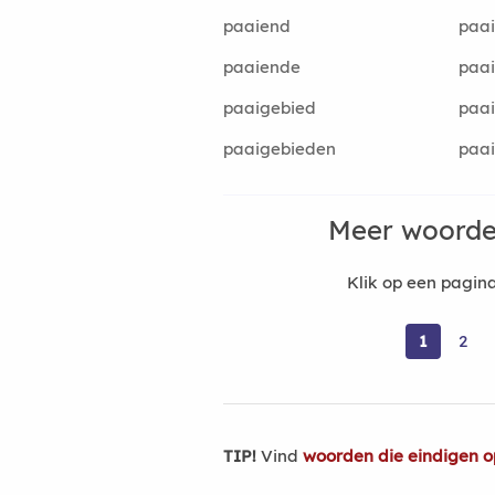
paaiend
paai
paaiende
paai
paaigebied
paai
paaigebieden
paai
Meer woorde
Klik op een pagi
1
2
TIP!
Vind
woorden die eindigen o