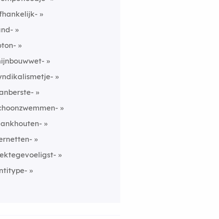
fhankelijk-
and-
oton-
ijnbouwwet-
yndikalismetje-
anberste-
choonzwemmen-
lankhouten-
ernetten-
iektegevoeligst-
ntitype-