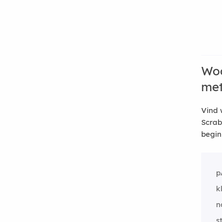
Woo
me
Vind 
Scrab
begin
p
k
n
s