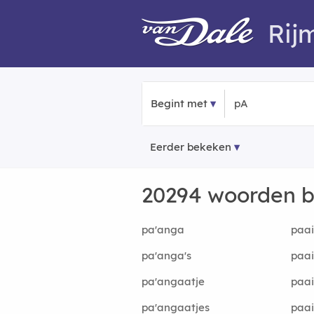
Rij
Begint met
Eerder bekeken
20294 woorden 
pa'anga
paai
pa'anga's
paai
pa'angaatje
paai
pa'angaatjes
paa