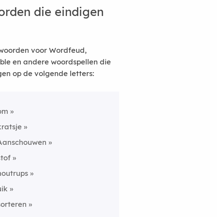
rden die eindigen
woorden voor Wordfeud,
ble en andere woordspellen die
gen op de volgende letters:
om
kratsje
Aanschouwen
stof
houtrups
uik
sorteren