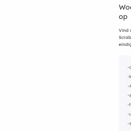
Woo
op
Vind 
Scrab
eindi
-
-
-
-
-
-
-