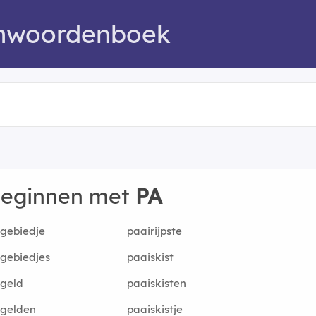
mwoordenboek
beginnen met
PA
gebiedje
paairijpste
gebiedjes
paaiskist
geld
paaiskisten
igelden
paaiskistje