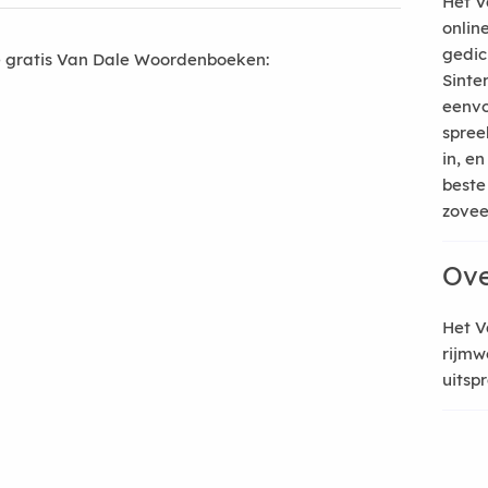
Het V
onlin
gedic
 gratis Van Dale Woordenboeken:
Sinte
eenvo
spree
in, e
beste
zoveel
Ove
Het V
rijmw
uitsp