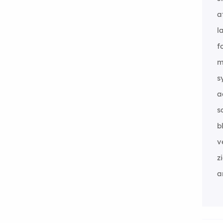
a
l
f
m
s
a
s
b
v
z
a