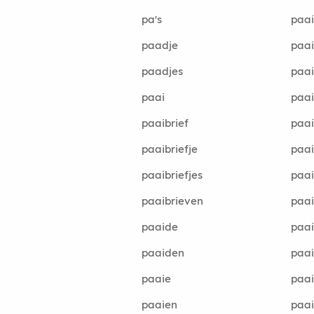
pa's
paai
paadje
paai
paadjes
paa
paai
paa
paaibrief
paai
paaibriefje
paai
paaibriefjes
paai
paaibrieven
paai
paaide
paai
paaiden
paai
paaie
paai
paaien
paai