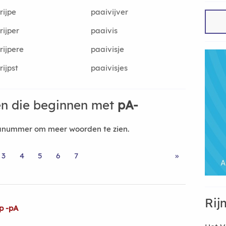
rijpe
paaivijver
rijper
paaivis
rijpere
paaivisje
rijpst
paaivisjes
n die beginnen met
pA-
nanummer om meer woorden te zien.
3
4
5
6
7
»
Rij
p -pA