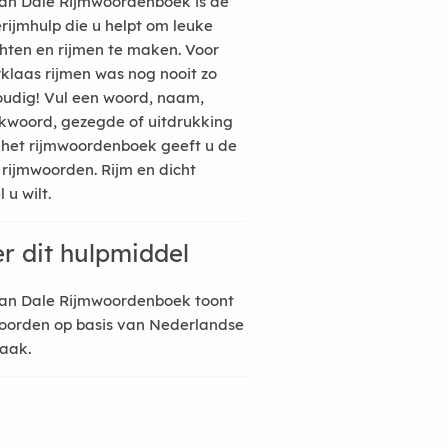
an Dale Rijmwoordenboek is de
erijmhulp die u helpt om leuke
hten en rijmen te maken. Voor
rklaas rijmen was nog nooit zo
udig! Vul een woord, naam,
kwoord, gezegde of uitdrukking
n het rijmwoordenboek geeft u de
 rijmwoorden. Rijm en dicht
 u wilt.
r dit hulpmiddel
an Dale Rijmwoordenboek toont
oorden op basis van Nederlandse
raak.