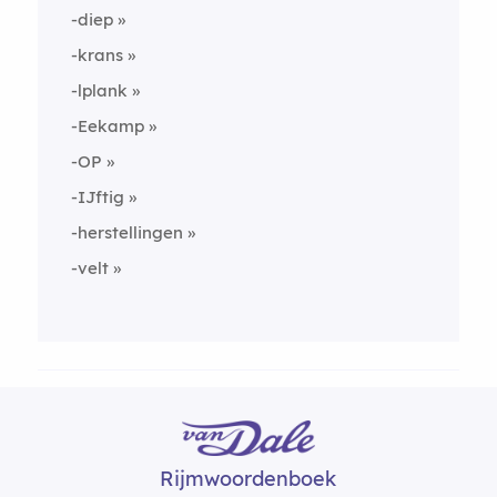
-diep
-krans
-lplank
-Eekamp
-OP
-IJftig
-herstellingen
-velt
Rijmwoordenboek