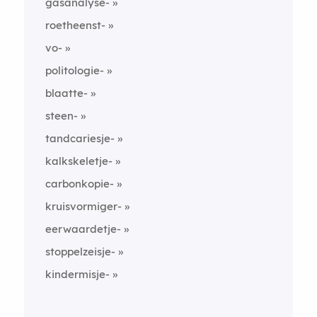
gasanalyse-
roetheenst-
vo-
politologie-
blaatte-
steen-
tandcariesje-
kalkskeletje-
carbonkopie-
kruisvormiger-
eerwaardetje-
stoppelzeisje-
kindermisje-