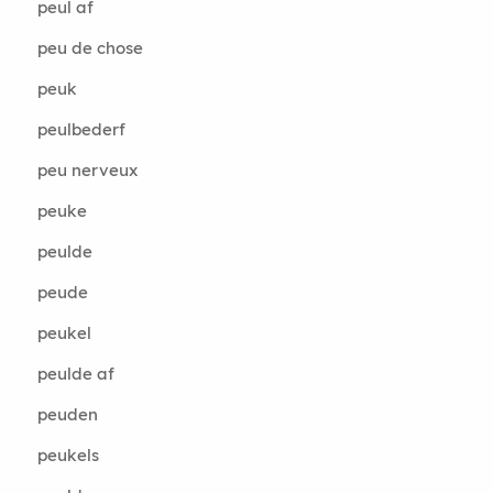
peul af
peu de chose
peuk
peulbederf
peu nerveux
peuke
peulde
peude
peukel
peulde af
peuden
peukels