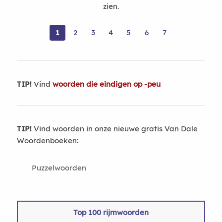
zien.
1
2
3
4
5
6
7
TIP!
Vind
woorden die eindigen op -peu
TIP!
Vind woorden in onze nieuwe gratis Van Dale
Woordenboeken:
Puzzelwoorden
Top 100 rijmwoorden