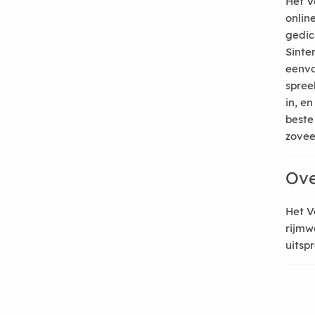
Het V
onlin
gedic
Sinte
eenvo
spree
in, e
beste
zoveel
Ove
Het V
rijmw
uitsp