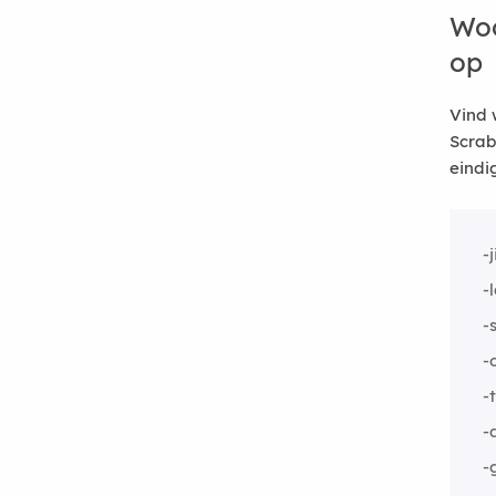
Woo
op
Vind 
Scrab
eindi
-j
-
-
-
-
-
-