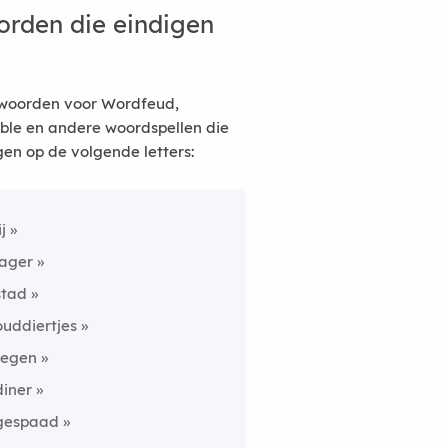
rden die eindigen
woorden voor Wordfeud,
ble en andere woordspellen die
gen op de volgende letters:
ij
lager
stad
ouddiertjes
tegen
diner
gespaad