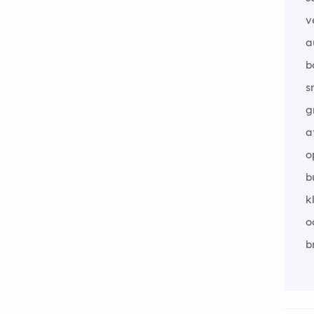
v
a
b
s
g
a
o
b
k
o
b