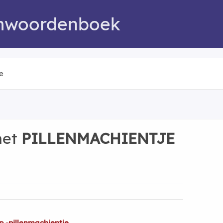
mwoordenboek
met
PILLENMACHIENTJE
p -pillenmachientje