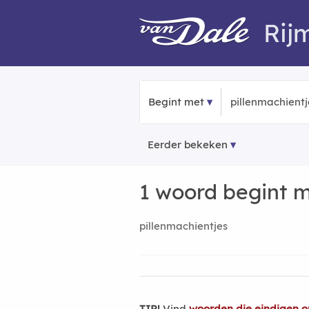
Rij
Begint met
Eerder bekeken
1 woord begint 
pillenmachientjes
TIP!
Vind
woorden die eindigen o