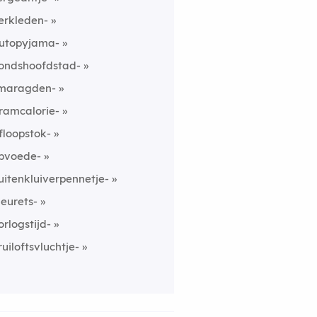
erkleden-
utopyjama-
ondshoofdstad-
maragden-
ramcalorie-
floopstok-
pvoede-
uitenkluiverpennetje-
leurets-
orlogstijd-
ruiloftsvluchtje-