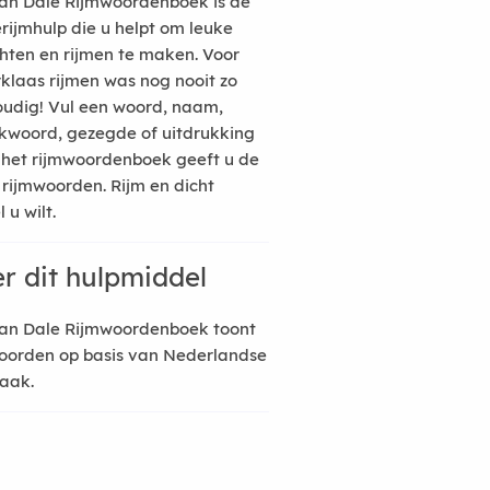
an Dale Rijmwoordenboek is de
erijmhulp die u helpt om leuke
hten en rijmen te maken. Voor
rklaas rijmen was nog nooit zo
udig! Vul een woord, naam,
kwoord, gezegde of uitdrukking
n het rijmwoordenboek geeft u de
 rijmwoorden. Rijm en dicht
 u wilt.
r dit hulpmiddel
an Dale Rijmwoordenboek toont
oorden op basis van Nederlandse
raak.