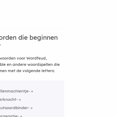
rden die beginnen
t
woorden voor Wordfeud,
ble en andere woordspellen die
nen met de volgende letters:
illenmachientje-
erknocht-
utsaardbinder-
ergeantje-