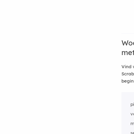
Woo
me
Vind 
Scrab
begin
p
v
m
s