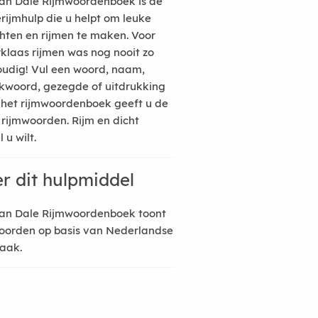
an Dale Rijmwoordenboek is de
erijmhulp die u helpt om leuke
hten en rijmen te maken. Voor
rklaas rijmen was nog nooit zo
udig! Vul een woord, naam,
kwoord, gezegde of uitdrukking
n het rijmwoordenboek geeft u de
 rijmwoorden. Rijm en dicht
 u wilt.
r dit hulpmiddel
an Dale Rijmwoordenboek toont
oorden op basis van Nederlandse
raak.