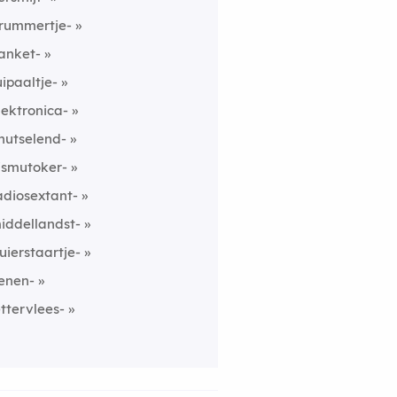
rummertje-
anket-
uipaaltje-
lektronica-
nutselend-
ismutoker-
adiosextant-
iddellandst-
luierstaartje-
enen-
ettervlees-