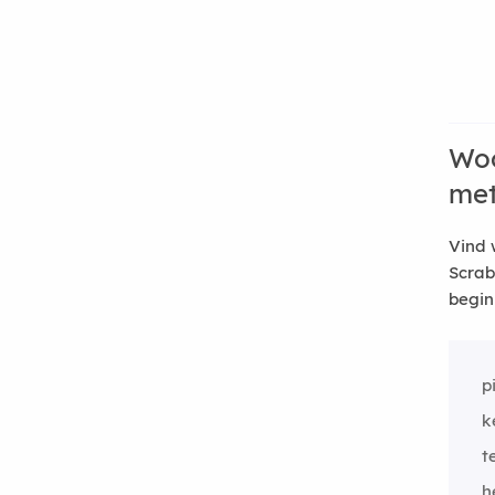
Woo
me
Vind 
Scrab
begin
p
k
t
h