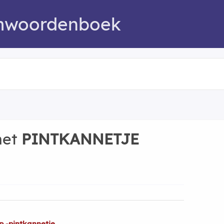
mwoordenboek
met
PINTKANNETJE
p -pintkannetje