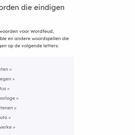
rden die eindigen
woorden voor Wordfeud,
ble en andere woordspellen die
gen op de volgende letters:
eten
tegen
itus
oorloge
stenen
foto
werke