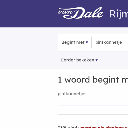
Rij
Begint met
Eerder bekeken
1 woord begint 
pintkannetjes
TIP!
Vind
woorden die eindigen o