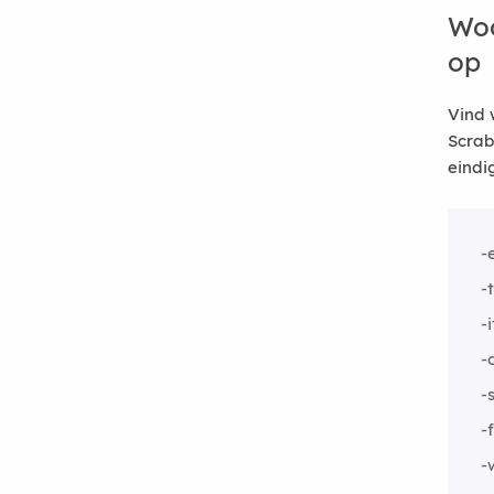
Woo
op
Vind 
Scrab
eindi
-
-
-
-
-
-
-