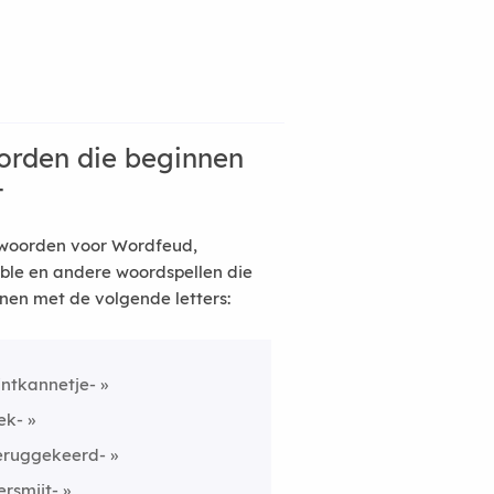
rden die beginnen
t
woorden voor Wordfeud,
ble en andere woordspellen die
nen met de volgende letters:
intkannetje-
ek-
eruggekeerd-
ersmijt-