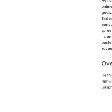
Het V
onlin
gedic
Sinte
eenvo
spree
in, e
beste
zoveel
Ove
Het V
rijmw
uitsp