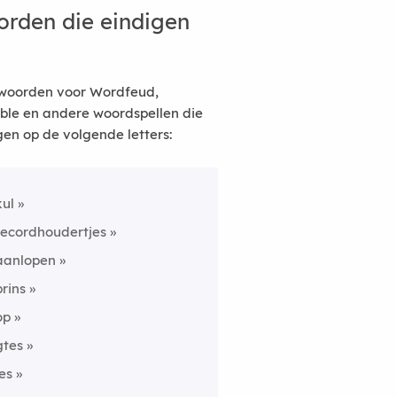
rden die eindigen
woorden voor Wordfeud,
ble en andere woordspellen die
gen op de volgende letters:
kul
recordhoudertjes
aanlopen
prins
op
gtes
jes