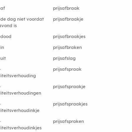
 af
prijsafbraak
s de dag niet voordat
prijsafbraakje
avond is
s dood
prijsafbraakjes
 in
prijsafbraken
 uit
prijsafslag
-
prijsafspraak
iteitsverhouding
-
prijsafspraakje
iteitsverhoudingen
-
prijsafspraakjes
iteitsverhoudinkje
-
prijsafspraken
iteitsverhoudinkjes