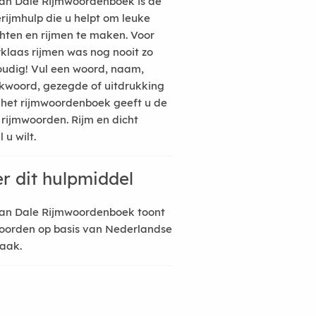
an Dale Rijmwoordenboek is de
erijmhulp die u helpt om leuke
hten en rijmen te maken. Voor
rklaas rijmen was nog nooit zo
udig! Vul een woord, naam,
kwoord, gezegde of uitdrukking
n het rijmwoordenboek geeft u de
 rijmwoorden. Rijm en dicht
 u wilt.
r dit hulpmiddel
an Dale Rijmwoordenboek toont
oorden op basis van Nederlandse
raak.