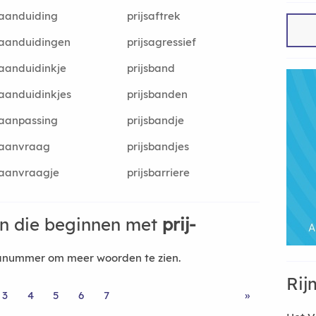
saanduiding
prijsaftrek
saanduidingen
prijsagressief
saanduidinkje
prijsband
saanduidinkjes
prijsbanden
saanpassing
prijsbandje
saanvraag
prijsbandjes
saanvraagje
prijsbarriere
n die beginnen met
prij-
nanummer om meer woorden te zien.
Rij
3
4
5
6
7
»