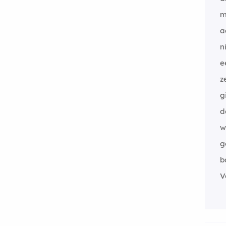
m
a
n
e
z
g
d
w
g
b
V