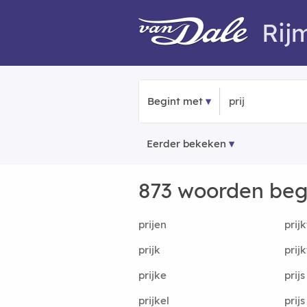
Rij
Begint met
Eerder bekeken
873 woorden be
prijen
prij
prijk
prij
prijke
prijs
prijkel
prij