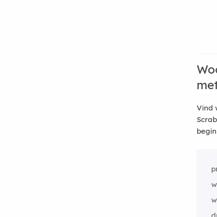
Woo
me
Vind 
Scrab
begin
pr
w
w
d