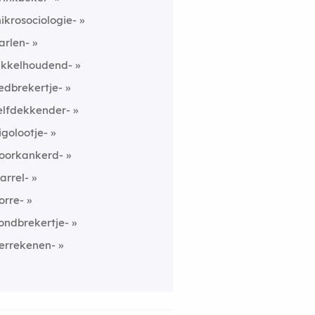
ikrosociologie-
arlen-
ikkelhoudend-
edbrekertje-
elfdekkender-
igolootje-
oorkankerd-
arrel-
orre-
ondbrekertje-
errekenen-