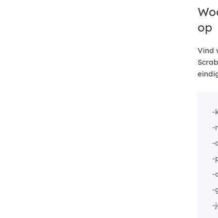
Woo
op
Vind 
Scrab
eindi
-
-
-
-
-
-
-