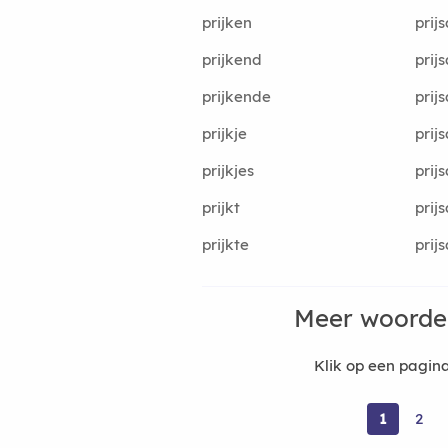
prijken
prij
prijkend
prij
prijkende
prij
prijkje
prij
prijkjes
prij
prijkt
prij
prijkte
prij
Meer woorde
Klik op een pagi
1
2