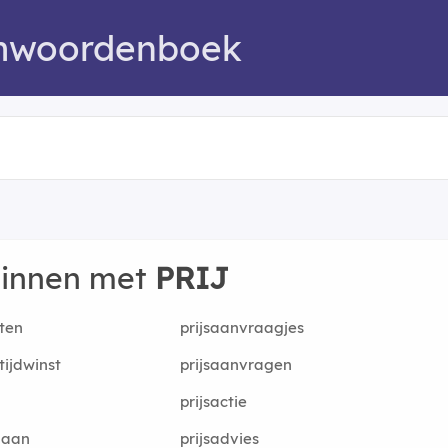
mwoordenboek
ginnen met
PRIJ
kten
prijsaanvraagjes
ktijdwinst
prijsaanvragen
prijsactie
s aan
prijsadvies