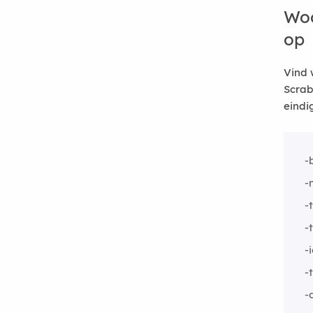
Woo
op
Vind 
Scrab
eindi
-
-
-
-
-
-
-