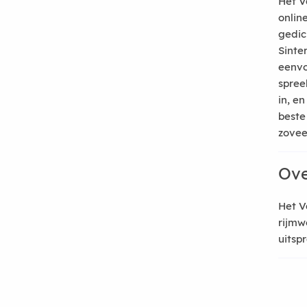
Het V
onlin
gedic
Sinte
eenvo
spree
in, e
beste
zoveel
Ove
Het V
rijmw
uitsp