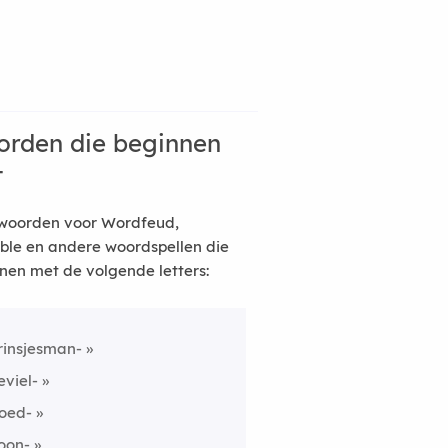
rden die beginnen
t
woorden voor Wordfeud,
ble en andere woordspellen die
nen met de volgende letters:
rinsjesman-
eviel-
oed-
oon-