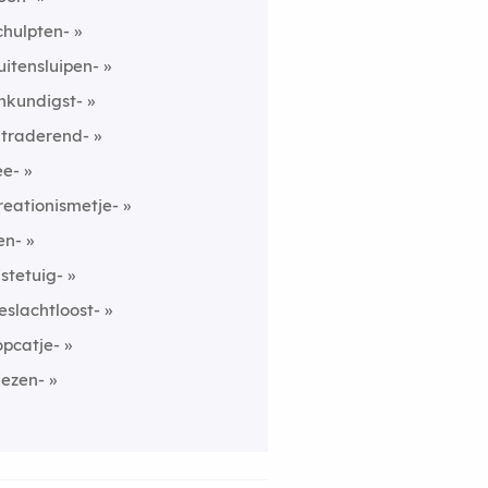
chulpten-
uitensluipen-
nkundigst-
itraderend-
ee-
reationismetje-
en-
istetuig-
eslachtloost-
opcatje-
iezen-