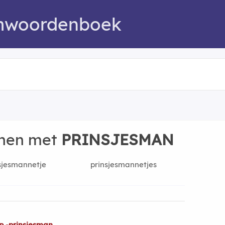
mwoordenboek
nnen met
PRINSJESMAN
sjesmannetje
prinsjesmannetjes
p -prinsjesman