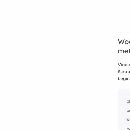
Woo
me
Vind 
Scrab
begin
p
b
V
b