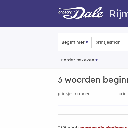
Rij
Begint met
Eerder bekeken
3 woorden begi
prinsjesmannen
prin
TIP!
Vind
woorden die eindigen o