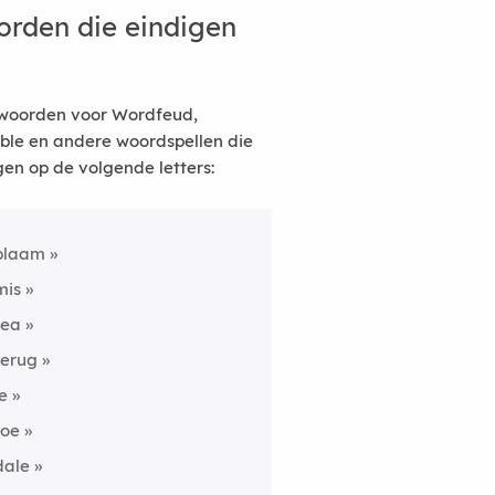
rden die eindigen
woorden voor Wordfeud,
ble en andere woordspellen die
gen op de volgende letters:
blaam
mis
tea
terug
ie
toe
dale