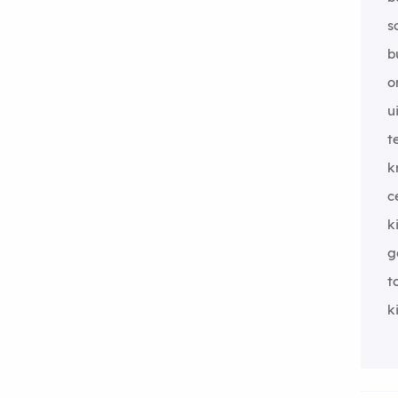
s
b
o
u
t
k
c
k
g
t
k