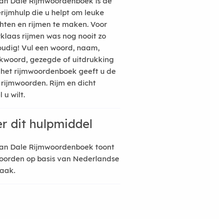
an Dale Rijmwoordenboek is de
erijmhulp die u helpt om leuke
hten en rijmen te maken. Voor
rklaas rijmen was nog nooit zo
udig! Vul een woord, naam,
kwoord, gezegde of uitdrukking
n het rijmwoordenboek geeft u de
 rijmwoorden. Rijm en dicht
 u wilt.
r dit hulpmiddel
an Dale Rijmwoordenboek toont
oorden op basis van Nederlandse
raak.