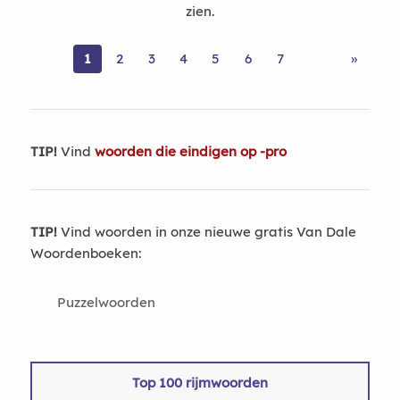
zien.
1
2
3
4
5
6
7
»
TIP!
Vind
woorden die eindigen op -pro
TIP!
Vind woorden in onze nieuwe gratis Van Dale
Woordenboeken:
Puzzelwoorden
Top 100 rijmwoorden