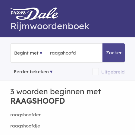
Rijmwoordenboek
Zoeken
Begint met
Eerder bekeken
Uitgebreid
3 woorden beginnen met
RAAGSHOOFD
raagshoofden
raagshoofdje