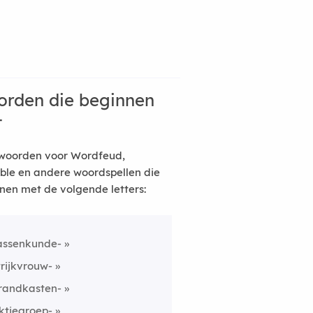
rden die beginnen
t
woorden voor Wordfeud,
ble en andere woordspellen die
nen met de volgende letters:
assenkunde-
trijkvrouw-
randkasten-
ktiegroep-