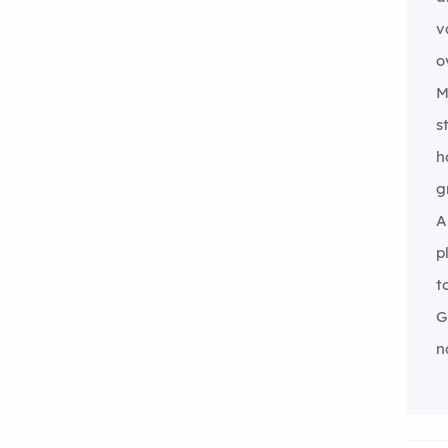
v
o
M
st
h
g
A
p
t
G
n