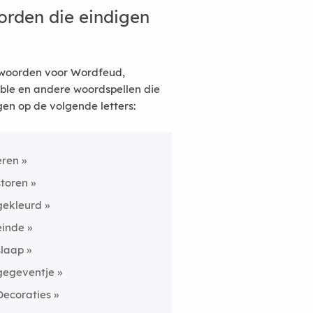
rden die eindigen
woorden voor Wordfeud,
ble en andere woordspellen die
gen op de volgende letters:
eren
storen
gekleurd
einde
slaap
gegeventje
Decoraties