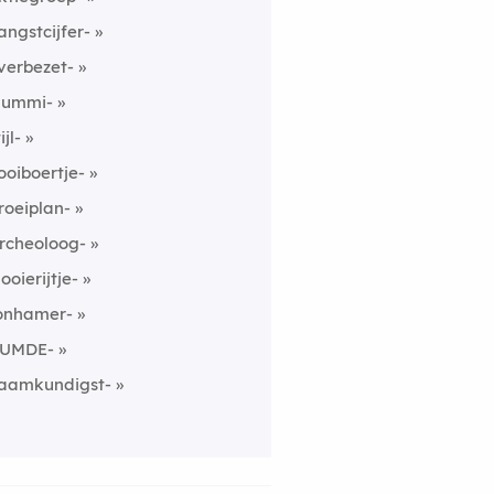
angstcijfer-
verbezet-
ummi-
ijl-
ooiboertje-
roeiplan-
rcheoloog-
looierijtje-
onhamer-
UMDE-
aamkundigst-