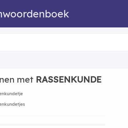
mwoordenboek
nnen met
RASSENKUNDE
enkundetje
enkundetjes