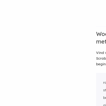
Woo
me
Vind 
Scrab
begin
r
s
b
a