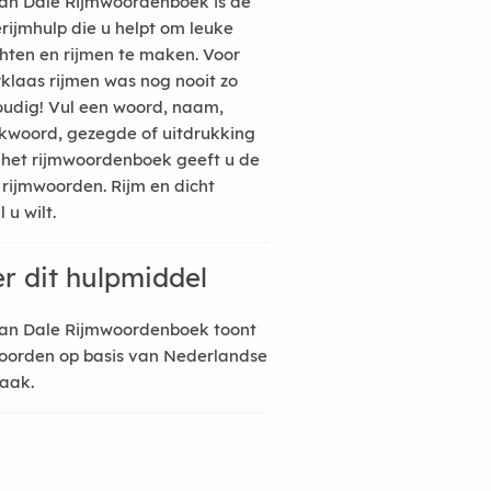
an Dale Rijmwoordenboek is de
erijmhulp die u helpt om leuke
hten en rijmen te maken. Voor
rklaas rijmen was nog nooit zo
udig! Vul een woord, naam,
kwoord, gezegde of uitdrukking
n het rijmwoordenboek geeft u de
 rijmwoorden. Rijm en dicht
 u wilt.
r dit hulpmiddel
an Dale Rijmwoordenboek toont
oorden op basis van Nederlandse
raak.