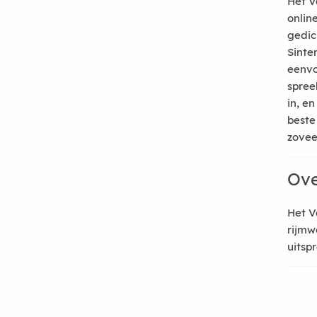
Het V
onlin
gedic
Sinte
eenvo
spree
in, e
beste
zoveel
Ove
Het V
rijmw
uitsp