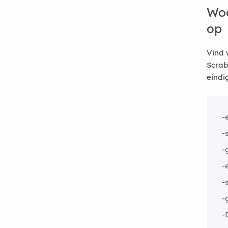
Woo
op
Vind 
Scrab
eindi
-
-
-
-
-
-
-