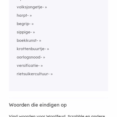
volksjongetje-
harpt-
begrip-
sippige-
boekkunst-
krottenbuurtje-
oorlogsnood-
versificatie-
rietsuikercultuur-
Woorden die eindigen op
Vind woorden voor Wordfeud, Scrabble en andere