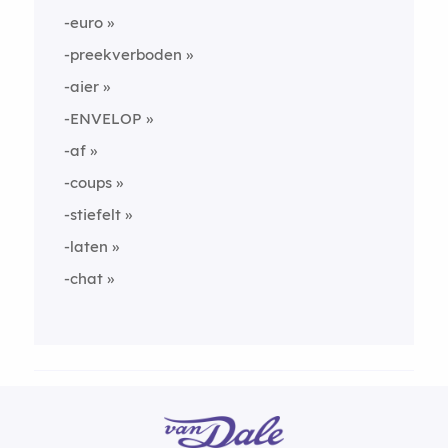
-euro
-preekverboden
-aier
-ENVELOP
-af
-coups
-stiefelt
-laten
-chat